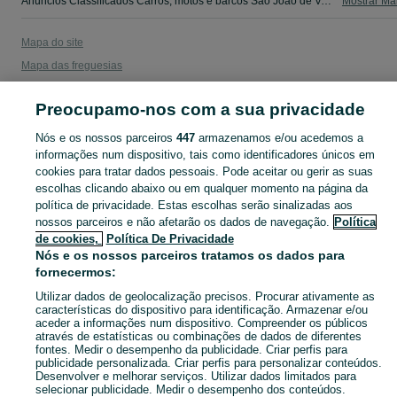
Anúncios Classificados Carros, motos e barcos São João de Ver - camiões, salvados,autocaravanas, scooters e outros. Veja os anúncios ou publique o seu anúncio grátis no OLX Portugal.
Mostrar Ma
Mapa do site
Mapa das freguesias
Mapa de mini-sites
Preocupamo-nos com a sua privacidade
Pesquisas populares
Nós e os nossos parceiros
447
armazenamos e/ou acedemos a
informações num dispositivo, tais como identificadores únicos em
cookies para tratar dados pessoais. Pode aceitar ou gerir as suas
escolhas clicando abaixo ou em qualquer momento na página da
política de privacidade. Estas escolhas serão sinalizadas aos
nossos parceiros e não afetarão os dados de navegação.
Política
de cookies,
Política De Privacidade
Nós e os nossos parceiros tratamos os dados para
fornecermos:
Utilizar dados de geolocalização precisos. Procurar ativamente as
características do dispositivo para identificação. Armazenar e/ou
aceder a informações num dispositivo. Compreender os públicos
através de estatísticas ou combinações de dados de diferentes
fontes. Medir o desempenho da publicidade. Criar perfis para
publicidade personalizada. Criar perfis para personalizar conteúdos.
Desenvolver e melhorar serviços. Utilizar dados limitados para
selecionar publicidade. Medir o desempenho dos conteúdos.