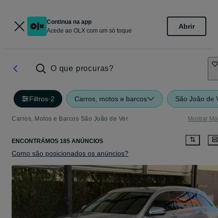
Continua na app
Abrir
Acede ao OLX com um só toque
O que procuras?
Filtros
·
2
Carros, motos e barcos
São João de 
Carros, Motos e Barcos São João de Ver
Mostrar Ma
ENCONTRÁMOS 185 ANÚNCIOS
Como são posicionados os anúncios?