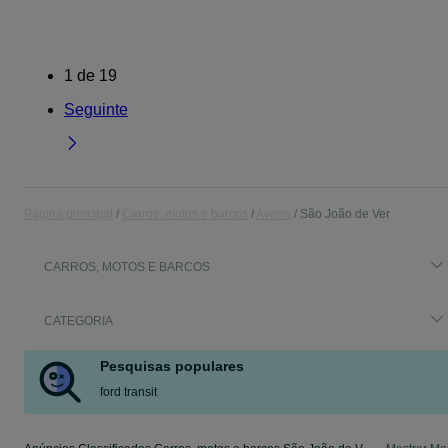
1
de
19
Seguinte
Página principal
Carros, motos e barcos
Aveiro
São João de Ver
CARROS, MOTOS E BARCOS
CATEGORIA
Pesquisas populares
ford transit