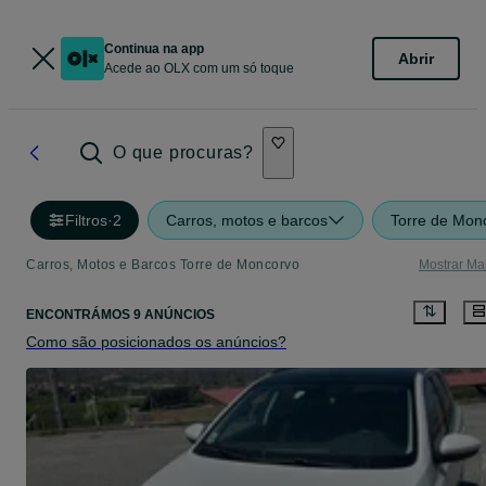
Continua na app
Abrir
Acede ao OLX com um só toque
O que procuras?
Filtros
·
2
Carros, motos e barcos
Torre de Mon
Carros, Motos e Barcos Torre de Moncorvo
Mostrar Ma
ENCONTRÁMOS 9 ANÚNCIOS
Como são posicionados os anúncios?