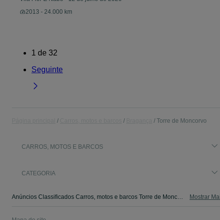
2013 - 24.000 km
1
de
32
Seguinte
Página principal
Carros, motos e barcos
Bragança
Torre de Moncorvo
CARROS, MOTOS E BARCOS
CATEGORIA
Anúncios Classificados Carros, motos e barcos Torre de Moncorvo - camiões, salvados,autocaravanas, scooters e outros. Veja os anúncios ou publique o seu anúncio grátis no OLX Portugal.
Mostrar Ma