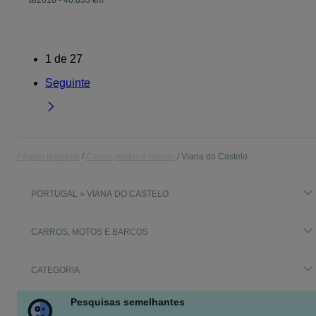
2018 - 46.833 km
1
de
27
Seguinte
Página principal
Carros, motos e barcos
Viana do Castelo
PORTUGAL » VIANA DO CASTELO
CARROS, MOTOS E BARCOS
CATEGORIA
Pesquisas semelhantes