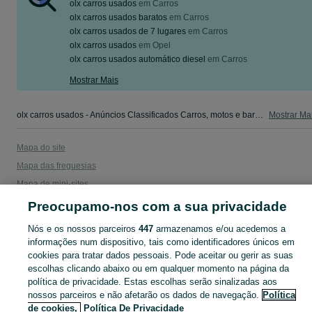
olx carros usados
em
Carros
olx carros usados baratos
em
Carros
olx carros usados de 7 lugares
em
Carros
olx carros usados
em
Opel
olx carros usados automático diesel
em
Carros
Mostrar Mais
olx carros usados - Anúncios Classificados Carros, motos e barcos Viana do Castelo - camiões, salvados,autocaravanas, scooters e outros. Veja os anúncios ou publique o seu anúncio grátis no OLX Portugal.
Mostrar Ma
Mapa do site
Mapa das freguesias
Mapa de mini-sites
Pesquisas populares
Preocupamo-nos com a sua privacidade
Nós e os nossos parceiros
447
armazenamos e/ou acedemos a
informações num dispositivo, tais como identificadores únicos em
cookies para tratar dados pessoais. Pode aceitar ou gerir as suas
escolhas clicando abaixo ou em qualquer momento na página da
política de privacidade. Estas escolhas serão sinalizadas aos
nossos parceiros e não afetarão os dados de navegação.
Política
de cookies,
Política De Privacidade