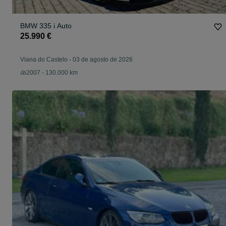
BMW 335 i Auto
25.990 €
Viana do Castelo
-
03 de agosto de 2026
2007 - 130.000 km