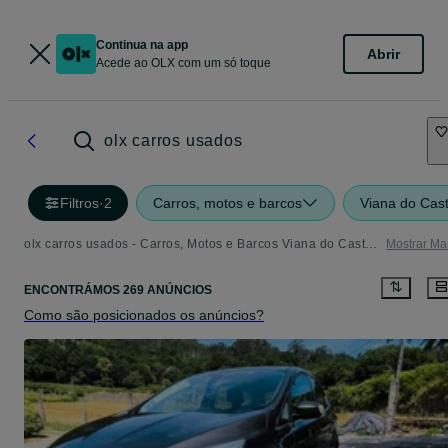
Continua na app
Abrir
Acede ao OLX com um só toque
olx carros usados
Filtros
·
2
Carros, motos e barcos
Viana do Cast
olx carros usados - Carros, Motos e Barcos Viana do Castelo
Mostrar Ma
ENCONTRÁMOS 269 ANÚNCIOS
Como são posicionados os anúncios?