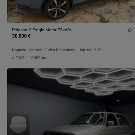
Polestar 2 Single Motor 78kWh
30.000 €
Nogueira, Meixedo E Vilar De Murteda
-
Hoje às 12:37
2022 - 112.489 km