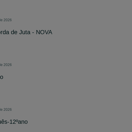
 de 2026
orda de Juta - NOVA
 de 2026
ro
 de 2026
uês-12ºano