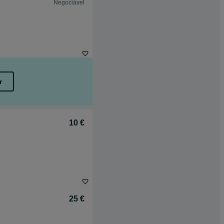
Negociável
r
10 €
25 €