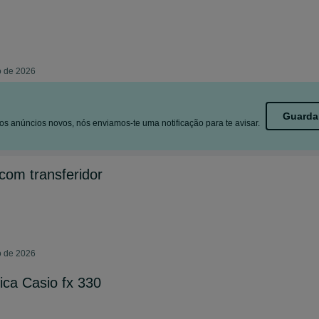
o de 2026
Guarda
s anúncios novos, nós enviamos-te uma notificação para te avisar.
com transferidor
o de 2026
fica Casio fx 330