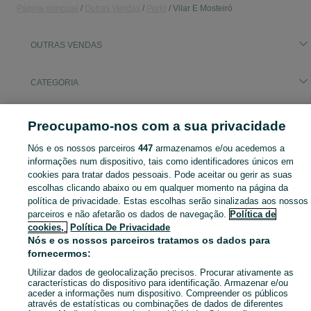
Página principal
Outras Vendas
Porto
Vilar E Mosteiró
OUTRAS VENDAS
CATEGORIA
Navegue pelos últimos anúncios de Outras Vendas em Vilar E Mosteiró no OLX Portugal. Compre e venda produtos locais com facilidade e segurança.
Mostrar Ma
Preocupamo-nos com a sua privacidade
Nós e os nossos parceiros
447
armazenamos e/ou acedemos a
Mapa do site
informações num dispositivo, tais como identificadores únicos em
Mapa das freguesias
cookies para tratar dados pessoais. Pode aceitar ou gerir as suas
Mapa de mini-sites
escolhas clicando abaixo ou em qualquer momento na página da
política de privacidade. Estas escolhas serão sinalizadas aos nossos
Pesquisas populares
parceiros e não afetarão os dados de navegação.
Política de
cookies,
Política De Privacidade
Nós e os nossos parceiros tratamos os dados para
fornecermos:
Utilizar dados de geolocalização precisos. Procurar ativamente as
características do dispositivo para identificação. Armazenar e/ou
aceder a informações num dispositivo. Compreender os públicos
através de estatísticas ou combinações de dados de diferentes