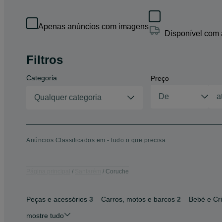
Apenas anúncios com imagens
Disponível com
Filtros
Categoria
Preço
Qualquer categoria
Anúncios Classificados em - tudo o que precisa
Página principal
Santarém
Coruche
Peças e acessórios
3
Carros, motos e barcos
2
Bebé e Cr
mostre tudo