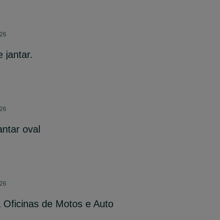
026
 jantar.
026
antar oval
026
 Oficinas de Motos e Auto