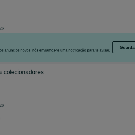
026
Guarda
s anúncios novos, nós enviamos-te uma notificação para te avisar.
a colecionadores
026
s