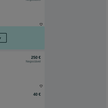
r
250 €
Negociável
40 €