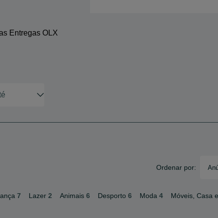
 as Entregas OLX
Ordenar por:
Anú
iança
7
Lazer
2
Animais
6
Desporto
6
Moda
4
Móveis, Casa e