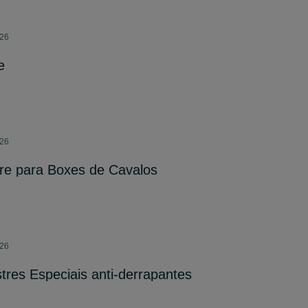
026
e
026
re para Boxes de Cavalos
026
res Especiais anti-derrapantes