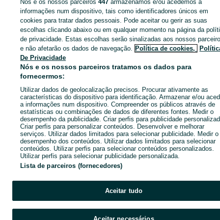
Nós e os nossos parceiros
447
armazenamos e/ou acedemos a
ID:
653589613
Cliques: 3
informações num dispositivo, tais como identificadores únicos em
cookies para tratar dados pessoais. Pode aceitar ou gerir as suas
escolhas clicando abaixo ou em qualquer momento na página da polít
de privacidade. Estas escolhas serão sinalizadas aos nossos parceir
e não afetarão os dados de navegação.
Política de cookies,
Polític
Entra na tua conta OLX ou cria uma nova para contactares est
De Privacidade
anunciante
Nós e os nossos parceiros tratamos os dados para
fornecermos:
Utilizar dados de geolocalização precisos. Procurar ativamente as
Entrar ou criar conta
características do dispositivo para identificação. Armazenar e/ou aced
a informações num dispositivo. Compreender os públicos através de
estatísticas ou combinações de dados de diferentes fontes. Medir o
Ligar / SMS
Enviar mensagem
desempenho da publicidade. Criar perfis para publicidade personalizad
Criar perfis para personalizar conteúdos. Desenvolver e melhorar
serviços. Utilizar dados limitados para selecionar publicidade. Medir o
desempenho dos conteúdos. Utilizar dados limitados para selecionar
conteúdos. Utilizar perfis para selecionar conteúdos personalizados.
Utilizar perfis para selecionar publicidade personalizada.
Lista de parceiros (fornecedores)
Aceitar tudo
Aceitar necessários