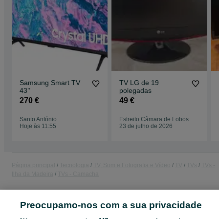
Samsung Smart TV
TV LG de 19
43’’
polegadas
270 €
49 €
Santo António
Estreito Câmara de Lobos
Hoje às 11:55
23 de julho de 2026
Página principal
Tecnologia
TV, Som e Fotografia e Vídeo
TV
TVs
TVs -
Ilha da Madeira
TVs - Camacha
CATEGORIA
Preocupamo-nos com a sua privacidade