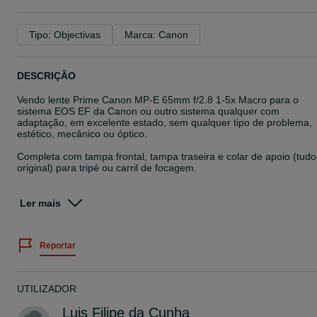
Tipo: Objectivas
Marca: Canon
DESCRIÇÃO
Vendo lente Prime Canon MP-E 65mm f/2.8 1-5x Macro para o
sistema EOS EF da Canon ou outro sistema qualquer com
adaptação, em excelente estado, sem qualquer tipo de problema,
estético, mecânico ou óptico.
Completa com tampa frontal, tampa traseira e colar de apoio (tudo
original) para tripé ou carril de focagem.
Uma lente histórica, única e especializada para macrofotografia,
que permite macro desde 1:1 a 5:1 (de tamanho real até 5x o
Ler mais
tamanho real).
Lente sempre guardada em ambiente controlado, quando não em
Reportar
uso, apenas em estúdio. Fora de garantia.
Entrega em mão em Lisboa, na zona do Parque das Nações.
UTILIZADOR
Luis Filipe da Cunha