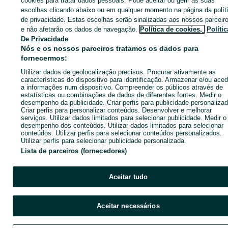
cookies para tratar dados pessoais. Pode aceitar ou gerir as suas
escolhas clicando abaixo ou em qualquer momento na página da polít
de privacidade. Estas escolhas serão sinalizadas aos nossos parceir
e não afetarão os dados de navegação.
Política de cookies,
Polític
De Privacidade
Nós e os nossos parceiros tratamos os dados para
fornecermos:
Utilizar dados de geolocalização precisos. Procurar ativamente as
características do dispositivo para identificação. Armazenar e/ou aced
a informações num dispositivo. Compreender os públicos através de
estatísticas ou combinações de dados de diferentes fontes. Medir o
desempenho da publicidade. Criar perfis para publicidade personalizad
Criar perfis para personalizar conteúdos. Desenvolver e melhorar
serviços. Utilizar dados limitados para selecionar publicidade. Medir o
desempenho dos conteúdos. Utilizar dados limitados para selecionar
conteúdos. Utilizar perfis para selecionar conteúdos personalizados.
Utilizar perfis para selecionar publicidade personalizada.
Canon 70-200 3f f2.8
Objetiva Canon EF
100mm f/2.8L Macro
Lista de parceiros (fornecedores)
900 €
IS USM
830 €
Entra na tua conta OLX ou cria uma nova para contactares est
anunciante
Aceitar tudo
Loures
Parque das Nações
14 de julho de 2026
20 de julho de 2026
Aceitar necessários
Entrar ou criar conta
Página principal
Tecnologia
TV, Som e Fotografia e Vídeo
Fotografia e