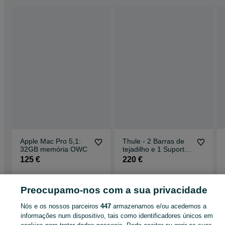
Apple Mac Pro 5,1:
Thule - 2 Barras de
32GB memória OWC
tejadilho e 1 Suporte
de tejadilho para
125 €
220 €
bicicleta
Parque das Nações
Parque das Nações
29 de julho de 2026
28 de julho de 2026
Preocupamo-nos com a sua privacidade
Nós e os nossos parceiros
447
armazenamos e/ou acedemos a
Anúncios relacionados
informações num dispositivo, tais como identificadores únicos em