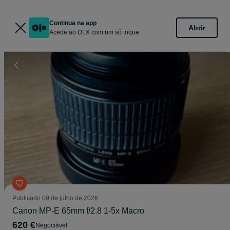
Continua na app
Abrir
Acede ao OLX com um só toque
Publicado
09 de julho de 2026
Canon MP-E 65mm f/2.8 1-5x Macro
620 €
Negociável