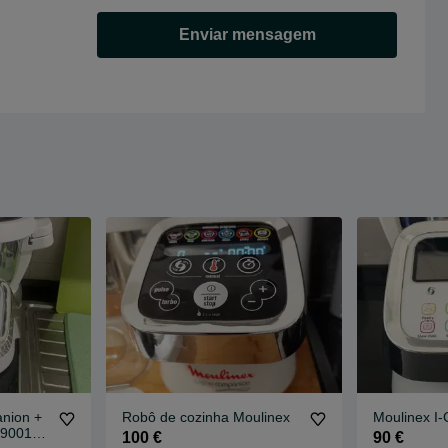
Enviar mensagem
nion +
Robô de cozinha Moulinex
Moulinex I
F9001PT
100 €
90 €