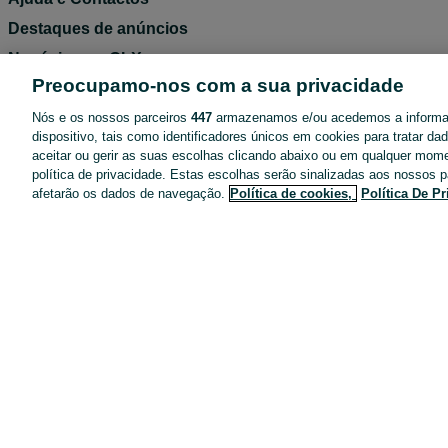
Destaques de anúncios
Negócios no OLX
Preocupamo-nos com a sua privacidade
Blog OLX
Termos de Utilização
Nós e os nossos parceiros
447
armazenamos e/ou acedemos a inform
dispositivo, tais como identificadores únicos em cookies para tratar d
Política de Privacidade
aceitar ou gerir as suas escolhas clicando abaixo ou em qualquer mom
política de privacidade. Estas escolhas serão sinalizadas aos nossos p
Pacotes de anúncios
afetarão os dados de navegação.
Política de cookies,
Política De P
Entregas OLX
Tarifários
Configurações de privacidade
Dicas de segurança
Mapa do site
Anúncios por localidade
Mapa de mini-sites
Pesquisas populares