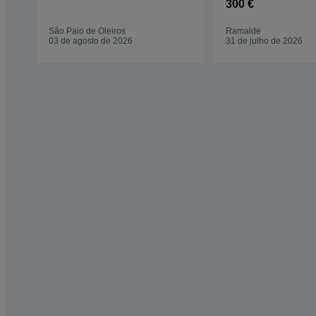
(4.5 L
300 €
São Paio de Oleiros
Ramalde
03 de agosto de 2026
31 de julho de 2026