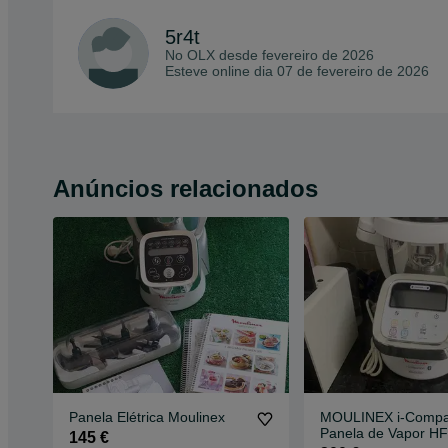
5r4t
No OLX desde
fevereiro de 2026
Esteve online dia 07 de fevereiro de 2026
Anúncios relacionados
Panela Elétrica Moulinex
MOULINEX i-Compa
Panela de Vapor H
145 €