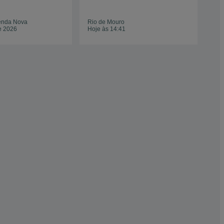
20
enda Nova
Rio de Mouro
Rib
e 2026
Hoje às 14:41
05 