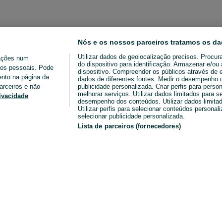
Nós e os nossos parceiros tratamos os da
Utilizar dados de geolocalização precisos. Procur
ações num
do dispositivo para identificação. Armazenar e/o
ados pessoais. Pode
dispositivo. Compreender os públicos através de 
ento na página da
dados de diferentes fontes. Medir o desempenho da
arceiros e não
publicidade personalizada. Criar perfis para perso
melhorar serviços. Utilizar dados limitados para s
rivacidade
desempenho dos conteúdos. Utilizar dados limitad
Utilizar perfis para selecionar conteúdos personaliz
selecionar publicidade personalizada.
Lista de parceiros (fornecedores)