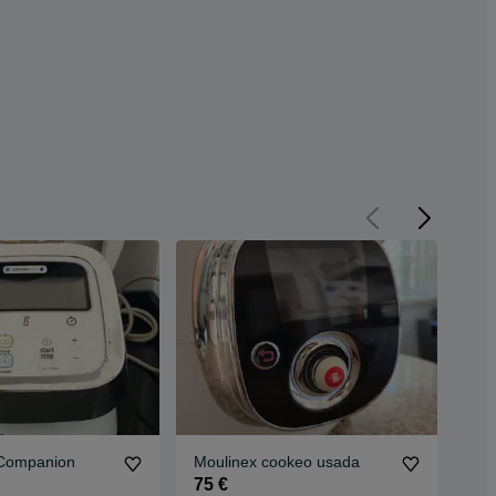
-Companion
Moulinex cookeo usada
Mou
coz
75 €