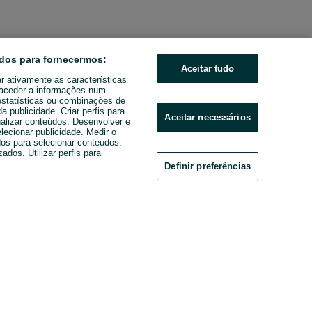
dos para fornecermos:
Aceitar tudo
ar ativamente as características
u aceder a informações num
estatísticas ou combinações de
 publicidade. Criar perfis para
Aceitar necessários
nalizar conteúdos. Desenvolver e
elecionar publicidade. Medir o
os para selecionar conteúdos.
ados. Utilizar perfis para
Definir preferências