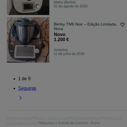
Matriz (Borba)
02 de agosto de 2026
Bimby TM6 Noir – Edição Limitada,
Nova
Novo
1.200 €
Arraiolos
11 de julho de 2026
1
de
9
Seguinte
Página principal
Móveis, Casa e Jardim
Electrodomésticos
Máquinas e
Robots de Cozinha
Máquinas e Robots de Cozinha - Évora