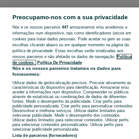
PORTUGAL » ÉVORA
Preocupamo-nos com a sua privacidade
Nós e os nossos parceiros
447
armazenamos e/ou acedemos a
CATEGORIA
informações num dispositivo, tais como identificadores únicos em
cookies para tratar dados pessoais. Pode aceitar ou gerir as suas
Navegue pelos últimos anúncios de Máquinas e Robots de Cozinha em Évora no OLX Portugal. Compre e venda produtos locais com facilidade e segurança.
Mostrar Ma
escolhas clicando abaixo ou em qualquer momento na página da
política de privacidade. Estas escolhas serão sinalizadas aos
nossos parceiros e não afetarão os dados de navegação.
Política
Mapa do site
de cookies,
Política De Privacidade
Mapa das freguesias
Nós e os nossos parceiros tratamos os dados para
fornecermos:
Mapa de mini-sites
Utilizar dados de geolocalização precisos. Procurar ativamente as
Pesquisas populares
características do dispositivo para identificação. Armazenar e/ou
aceder a informações num dispositivo. Compreender os públicos
através de estatísticas ou combinações de dados de diferentes
fontes. Medir o desempenho da publicidade. Criar perfis para
publicidade personalizada. Criar perfis para personalizar conteúdos.
Desenvolver e melhorar serviços. Utilizar dados limitados para
selecionar publicidade. Medir o desempenho dos conteúdos.
Utilizar dados limitados para selecionar conteúdos. Utilizar perfis
para selecionar conteúdos personalizados. Utilizar perfis para
selecionar publicidade personalizada.
Lista de parceiros (fornecedores)