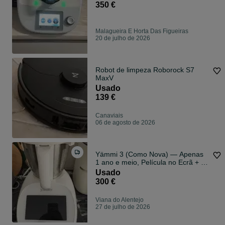
350 €
Malagueira E Horta Das Figueiras
20 de julho de 2026
Robot de limpeza Roborock S7
MaxV
Usado
139 €
Canaviais
06 de agosto de 2026
Yämmi 3 (Como Nova) — Apenas
1 ano e meio, Película no Ecrã + Kit
Completo de Acessórios!
Usado
300 €
Viana do Alentejo
27 de julho de 2026