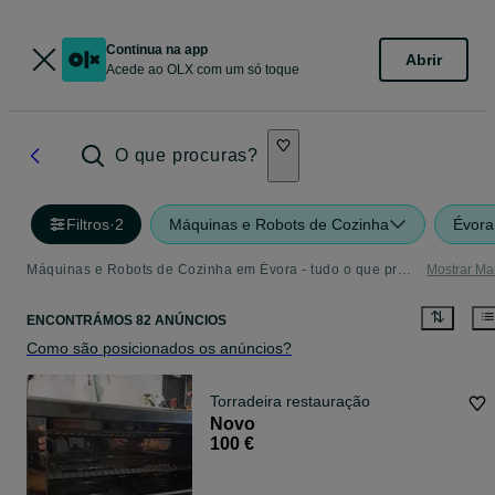
Continua na app
Abrir
Acede ao OLX com um só toque
O que procuras?
Filtros
·
2
Máquinas e Robots de Cozinha
Évora
Máquinas e Robots de Cozinha em Évora - tudo o que precisa
Mostrar Ma
ENCONTRÁMOS 82 ANÚNCIOS
Como são posicionados os anúncios?
Torradeira restauração
Novo
100 €