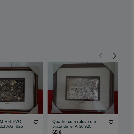
M RELEVO,
Quadro com relevo em
Qua
EI A.G. 925
prata de lei A.G. 925
20
65 €