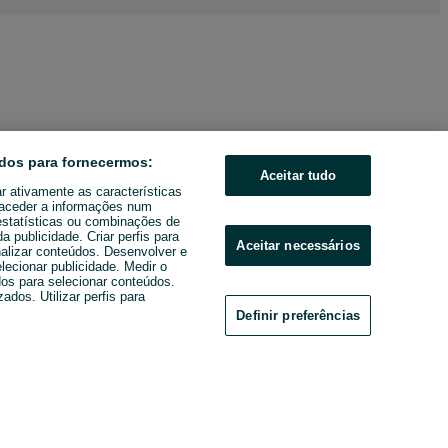
dos para fornecermos:
Aceitar tudo
ar ativamente as características
u aceder a informações num
estatísticas ou combinações de
 publicidade. Criar perfis para
Aceitar necessários
nalizar conteúdos. Desenvolver e
elecionar publicidade. Medir o
os para selecionar conteúdos.
ados. Utilizar perfis para
Definir preferências