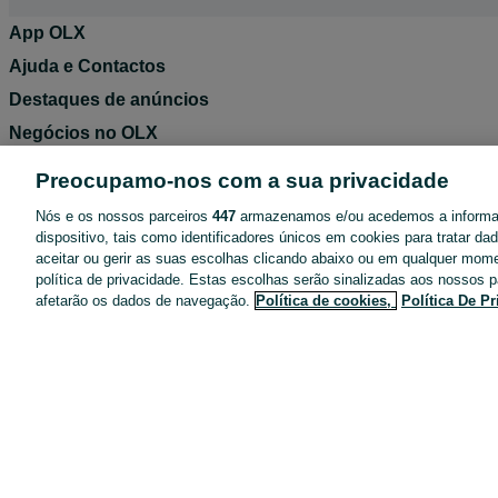
App OLX
Ajuda e Contactos
Destaques de anúncios
Negócios no OLX
Blog OLX
Preocupamo-nos com a sua privacidade
Termos de Utilização
Nós e os nossos parceiros
447
armazenamos e/ou acedemos a inform
Política de Privacidade
dispositivo, tais como identificadores únicos em cookies para tratar d
aceitar ou gerir as suas escolhas clicando abaixo ou em qualquer mom
Pacotes de anúncios
política de privacidade. Estas escolhas serão sinalizadas aos nossos p
Entregas OLX
afetarão os dados de navegação.
Política de cookies,
Política De P
Tarifários
Configurações de privacidade
Dicas de segurança
Mapa do site
Anúncios por localidade