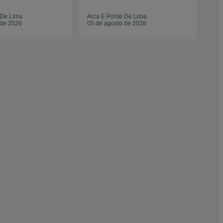
São
 De Lima
Arca E Ponte De Lima
Da 
 de 2026
05 de agosto de 2026
14 