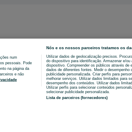
Nós e os nossos parceiros tratamos os da
Utilizar dados de geolocalização precisos. Procur
ações num
do dispositivo para identificação. Armazenar e/o
ados pessoais. Pode
dispositivo. Compreender os públicos através de 
ento na página da
dados de diferentes fontes. Medir o desempenho da
arceiros e não
publicidade personalizada. Criar perfis para perso
melhorar serviços. Utilizar dados limitados para s
rivacidade
desempenho dos conteúdos. Utilizar dados limitad
Utilizar perfis para selecionar conteúdos personaliz
selecionar publicidade personalizada.
Lista de parceiros (fornecedores)