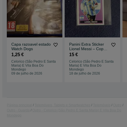
Capa razoavel estado
Panini Extra Sticker
Watch Dogs
Lionel Messi – Copa
do Mundo FIFA –
1,25 €
15 €
Versão Sul-
Celorico (São Pedro E Santa
Celorico (São Pedro E Santa
Americana
Maria) E Vila Boa Do
Maria) E Vila Boa Do
Mondego
Mondego
09 de julho de 2026
18 de julho de 2026
Página principal
Telemóveis, Tablets e Smartwatches
Telemóveis
Outro
Outro - Guarda
Outro - Celorico (São Pedro E Santa Maria) E Vila Boa Do
Mondego