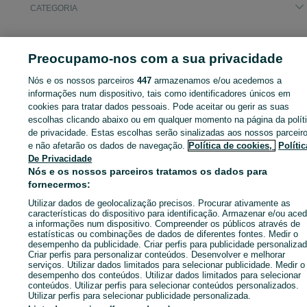
CATEGORIA
ID:
670795023
Cliques:
Preocupamo-nos com a sua privacidade
Nós e os nossos parceiros
447
armazenamos e/ou acedemos a
informações num dispositivo, tais como identificadores únicos em
Entra na tua conta OLX ou cria uma nova para contactares est
cookies para tratar dados pessoais. Pode aceitar ou gerir as suas
anunciante
escolhas clicando abaixo ou em qualquer momento na página da polít
de privacidade. Estas escolhas serão sinalizadas aos nossos parceir
e não afetarão os dados de navegação.
Política de cookies,
Polític
De Privacidade
Entrar ou criar conta
Nós e os nossos parceiros tratamos os dados para
fornecermos:
Ligar / SMS
Enviar mensagem
Utilizar dados de geolocalização precisos. Procurar ativamente as
características do dispositivo para identificação. Armazenar e/ou aced
a informações num dispositivo. Compreender os públicos através de
estatísticas ou combinações de dados de diferentes fontes. Medir o
desempenho da publicidade. Criar perfis para publicidade personalizad
Criar perfis para personalizar conteúdos. Desenvolver e melhorar
serviços. Utilizar dados limitados para selecionar publicidade. Medir o
desempenho dos conteúdos. Utilizar dados limitados para selecionar
conteúdos. Utilizar perfis para selecionar conteúdos personalizados.
Utilizar perfis para selecionar publicidade personalizada.