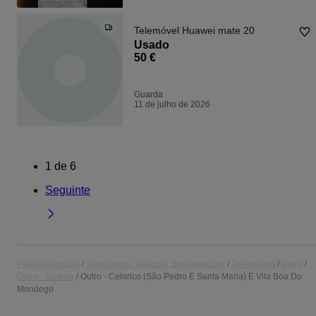
Telemóvel Huawei mate 20
Usado
50 €
Guarda
11 de julho de 2026
1
de
6
Seguinte
Página principal
Telemóveis, Tablets e Smartwatches
Telemóveis
Outro
Outro - Guarda
Outro - Celorico (São Pedro E Santa Maria) E Vila Boa Do
Mondego