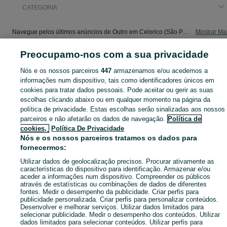
CATEGORIA
Navegue pelos últimos anúncios de Outro em Celorico (São Pedro E Santa Maria) E Vila Boa Do Mondego no OLX Portugal. Compre e venda produtos locais com facilidade e segurança.
Mostrar Ma
Preocupamo-nos com a sua privacidade
Mapa do site
Mapa das freguesias
Nós e os nossos parceiros
447
armazenamos e/ou acedemos a
informações num dispositivo, tais como identificadores únicos em
Mapa de mini-sites
cookies para tratar dados pessoais. Pode aceitar ou gerir as suas
Pesquisas populares
escolhas clicando abaixo ou em qualquer momento na página da
política de privacidade. Estas escolhas serão sinalizadas aos nossos
parceiros e não afetarão os dados de navegação.
Política de
cookies,
Política De Privacidade
Nós e os nossos parceiros tratamos os dados para
fornecermos:
Utilizar dados de geolocalização precisos. Procurar ativamente as
características do dispositivo para identificação. Armazenar e/ou
aceder a informações num dispositivo. Compreender os públicos
através de estatísticas ou combinações de dados de diferentes
fontes. Medir o desempenho da publicidade. Criar perfis para
publicidade personalizada. Criar perfis para personalizar conteúdos.
Desenvolver e melhorar serviços. Utilizar dados limitados para
selecionar publicidade. Medir o desempenho dos conteúdos. Utilizar
dados limitados para selecionar conteúdos. Utilizar perfis para