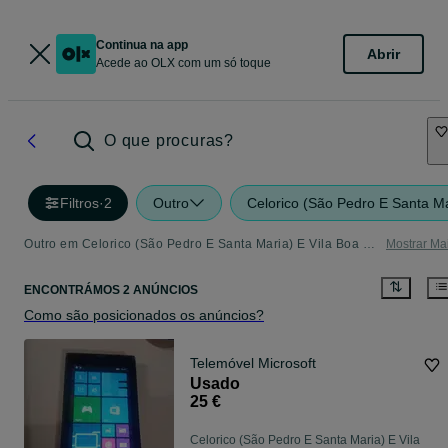
Continua na app
Abrir
Acede ao OLX com um só toque
O que procuras?
Filtros
·
2
Outro
Celorico (São Pedro E Santa M
Outro em Celorico (São Pedro E Santa Maria) E Vila Boa Do Mondego - tudo o que precisa
Mostrar Ma
ENCONTRÁMOS 2 ANÚNCIOS
Como são posicionados os anúncios?
Telemóvel Microsoft
Usado
25 €
Celorico (São Pedro E Santa Maria) E Vila