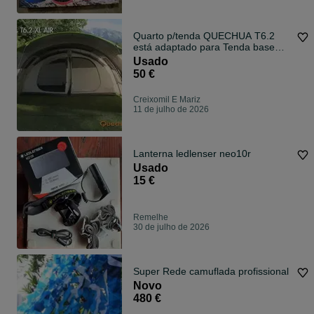
Quarto p/tenda QUECHUA T6.2
está adaptado para Tenda base
seconds
Usado
50 €
Creixomil E Mariz
11 de julho de 2026
Lanterna ledlenser neo10r
Usado
15 €
Remelhe
30 de julho de 2026
Super Rede camuflada profissional
Novo
480 €