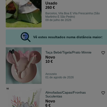
Usado
260 €
Barcelos, Vila Boa E Vila Frescainha (São
Martinho E São Pedro)
09 de julho de 2026
Vê estes resultados numa distância maior:
Taça Bebé/Tigela/Prato Minnie
Novo
10 €
Arcozelo
01 de agosto de 2026
Almofadas/Capas/Fronhas
Suculentas
Novo
6 €