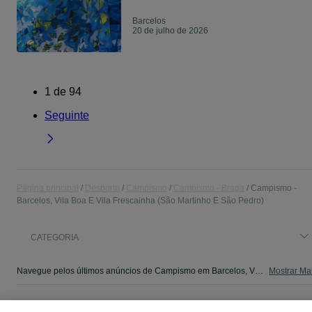
Barcelos
20 de julho de 2026
1
de
94
Seguinte
Página principal
Desporto
Campismo
Campismo - Braga
Campismo -
Barcelos, Vila Boa E Vila Frescainha (São Martinho E São Pedro)
CATEGORIA
Navegue pelos últimos anúncios de Campismo em Barcelos, Vila Boa E Vila Frescainha (São Martinho E São Pedro) no OLX Portugal. Compre e venda produtos locais com facilidade e segurança.
Mostrar Ma
Mapa do site