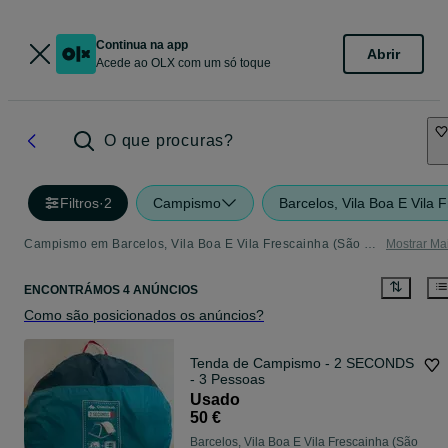
Continua na app
Abrir
Acede ao OLX com um só toque
O que procuras?
Filtros
·
2
Campismo
Barcelos, Vila Boa E Vila
Campismo em Barcelos, Vila Boa E Vila Frescainha (São Martinho E São Pedro) - tudo o que precisa
Mostrar Ma
ENCONTRÁMOS 4 ANÚNCIOS
Como são posicionados os anúncios?
Tenda de Campismo - 2 SECONDS
- 3 Pessoas
Usado
50 €
Barcelos, Vila Boa E Vila Frescainha (São