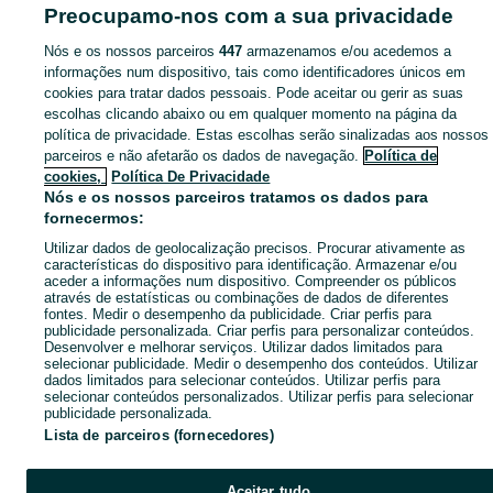
Preocupamo-nos com a sua privacidade
Mapa das freguesias
Mapa de mini-sites
Nós e os nossos parceiros
447
armazenamos e/ou acedemos a
informações num dispositivo, tais como identificadores únicos em
Pesquisas populares
cookies para tratar dados pessoais. Pode aceitar ou gerir as suas
escolhas clicando abaixo ou em qualquer momento na página da
política de privacidade. Estas escolhas serão sinalizadas aos nossos
parceiros e não afetarão os dados de navegação.
Política de
cookies,
Política De Privacidade
Nós e os nossos parceiros tratamos os dados para
fornecermos:
Utilizar dados de geolocalização precisos. Procurar ativamente as
características do dispositivo para identificação. Armazenar e/ou
aceder a informações num dispositivo. Compreender os públicos
através de estatísticas ou combinações de dados de diferentes
fontes. Medir o desempenho da publicidade. Criar perfis para
publicidade personalizada. Criar perfis para personalizar conteúdos.
Desenvolver e melhorar serviços. Utilizar dados limitados para
selecionar publicidade. Medir o desempenho dos conteúdos. Utilizar
dados limitados para selecionar conteúdos. Utilizar perfis para
selecionar conteúdos personalizados. Utilizar perfis para selecionar
publicidade personalizada.
Lista de parceiros (fornecedores)
Aceitar tudo