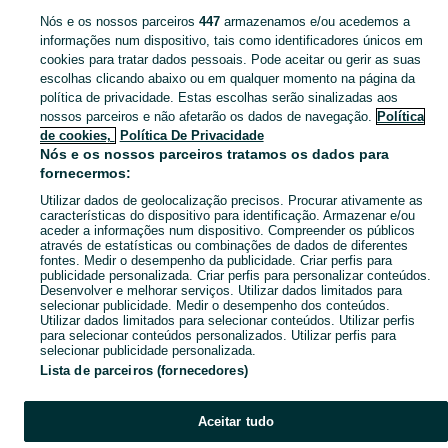
Nós e os nossos parceiros
447
armazenamos e/ou acedemos a
Encontra os melhores ofertas de emprego para ti Barcelos, Vila Boa E Vila Frescainha (São Martinho E São Pedro). Cria o teu Perfil de Candidato e encontra emprego mais rápido!
Mostrar Ma
informações num dispositivo, tais como identificadores únicos em
cookies para tratar dados pessoais. Pode aceitar ou gerir as suas
escolhas clicando abaixo ou em qualquer momento na página da
Mapa do site
política de privacidade. Estas escolhas serão sinalizadas aos
Mapa das freguesias
nossos parceiros e não afetarão os dados de navegação.
Política
Mapa de mini-sites
de cookies,
Política De Privacidade
Nós e os nossos parceiros tratamos os dados para
Pesquisas populares
fornecermos:
Utilizar dados de geolocalização precisos. Procurar ativamente as
características do dispositivo para identificação. Armazenar e/ou
aceder a informações num dispositivo. Compreender os públicos
através de estatísticas ou combinações de dados de diferentes
fontes. Medir o desempenho da publicidade. Criar perfis para
publicidade personalizada. Criar perfis para personalizar conteúdos.
Desenvolver e melhorar serviços. Utilizar dados limitados para
selecionar publicidade. Medir o desempenho dos conteúdos.
Utilizar dados limitados para selecionar conteúdos. Utilizar perfis
para selecionar conteúdos personalizados. Utilizar perfis para
selecionar publicidade personalizada.
Lista de parceiros (fornecedores)
Aceitar tudo