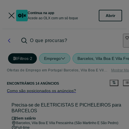
Continua na app
Abrir
Acede ao OLX com um só toque
O que procuras?
Filtros
·
2
Emprego
Barcelos, Vila Boa E Vila F
Ofertas de Emprego em Portugal Barcelos, Vila Boa E Vila Frescainha (São Martinho E São Pedro)
Mostrar Ma
ENCONTRÁMOS 14 ANÚNCIOS
Como são posicionados os anúncios?
Precisa-se de ELETRICISTAS E PICHELEIROS para
BARCELOS
Sem salário
Barcelos, Vila Boa E Vila Frescainha (São Martinho E São Pedro)
Full-time