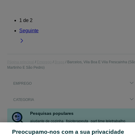
1
de
2
Seguinte
Página principal
Emprego
Braga
Barcelos, Vila Boa E Vila Frescainha (Sã
Martinho E São Pedro)
EMPREGO
CATEGORIA
Pesquisas populares
ajudante de cozinha
fisioterapeuta
part time teletrabalho
part time
motorista
emprego
Preocupamo-nos com a sua privacidade