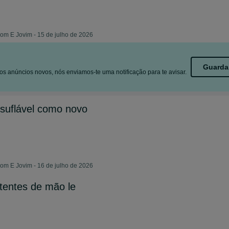
m E Jovim - 15 de julho de 2026
Guarda
s anúncios novos, nós enviamos-te uma notificação para te avisar.
nsuflável como novo
m E Jovim - 16 de julho de 2026
otentes de mão le