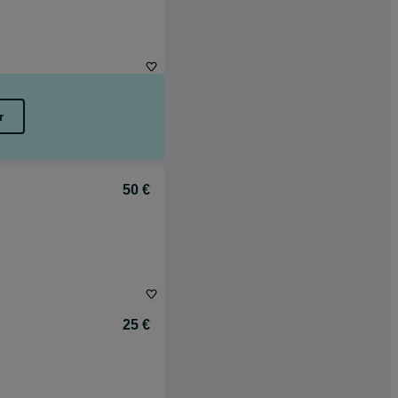
r
50 €
25 €