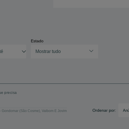
Estado
Mostrar tudo
e precisa
Ordenar por:
Anú
 Gondomar (São Cosme), Valbom E Jovim