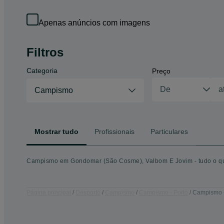
Apenas anúncios com imagens
Filtros
Categoria
Preço
Campismo
Mostrar tudo
Profissionais
Particulares
Campismo em Gondomar (São Cosme), Valbom E Jovim - tudo o qu
Página principal
Desporto
Campismo
Campismo - Porto
Campismo -