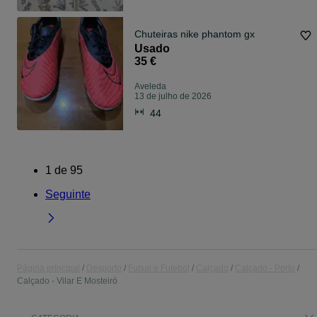
Chuteiras nike phantom gx
Usado
35 €
Aveleda
13 de julho de 2026
44
1
de
95
Seguinte
Página principal
Desporto
Futsal e Futebol
Calçado
Calçado - Porto
Calçado - Vilar E Mosteiró