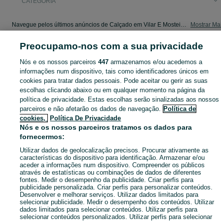
CATEGORIA
Navegue pelos últimos anúncios de Calçado em Vilar E Mosteiró no OLX Portugal. Compre e venda produtos locais com facilidade e segurança.
Mostrar Ma
Preocupamo-nos com a sua privacidade
Mapa do site
Mapa das freguesias
Nós e os nossos parceiros
447
armazenamos e/ou acedemos a
informações num dispositivo, tais como identificadores únicos em
Mapa de mini-sites
cookies para tratar dados pessoais. Pode aceitar ou gerir as suas
Pesquisas populares
escolhas clicando abaixo ou em qualquer momento na página da
política de privacidade. Estas escolhas serão sinalizadas aos nossos
parceiros e não afetarão os dados de navegação.
Política de
cookies,
Política De Privacidade
Nós e os nossos parceiros tratamos os dados para
fornecermos:
Utilizar dados de geolocalização precisos. Procurar ativamente as
características do dispositivo para identificação. Armazenar e/ou
aceder a informações num dispositivo. Compreender os públicos
através de estatísticas ou combinações de dados de diferentes
fontes. Medir o desempenho da publicidade. Criar perfis para
publicidade personalizada. Criar perfis para personalizar conteúdos.
Desenvolver e melhorar serviços. Utilizar dados limitados para
selecionar publicidade. Medir o desempenho dos conteúdos. Utilizar
dados limitados para selecionar conteúdos. Utilizar perfis para
selecionar conteúdos personalizados. Utilizar perfis para selecionar