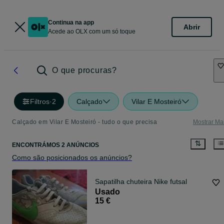
Continua na app
Abrir
Acede ao OLX com um só toque
O que procuras?
Filtros
·
2
Calçado
Vilar E Mosteiró
Calçado em Vilar E Mosteiró - tudo o que precisa
Mostrar Ma
ENCONTRÁMOS 2 ANÚNCIOS
Como são posicionados os anúncios?
Sapatilha chuteira Nike futsal
Usado
15 €