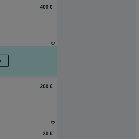
400 €
r
200 €
30 €