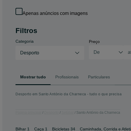
Apenas anúncios com imagens
Filtros
Categoria
Preço
Desporto
Mostrar tudo
Profissionais
Particulares
Desporto em Santo António da Charneca - tudo o que precisa
Página principal
Desporto
Setúbal
Santo António da Charneca
Bilhar
1
Caça
1
Bicicletas
34
Caminhada, Corrida e Atlet