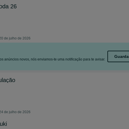
roda 26
20 de julho de 2026
Guarda
s anúncios novos, nós enviamos-te uma notificação para te avisar.
ulação
24 de julho de 2026
uki