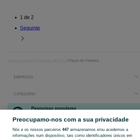
1
de
2
Seguinte
Página principal
Emprego
Porto
Paços de Ferreira
EMPREGO
CATEGORIA
Pesquisas populares
cuidadora de criança
Preocupamo-nos com a sua privacidade
Nós e os nossos parceiros
447
armazenamos e/ou acedemos a
Encontra os melhores ofertas de emprego para ti Paços de Ferreira. Cria o teu Perfil de Candidato e encontra emprego mais rápido!
Mostrar Ma
informações num dispositivo, tais como identificadores únicos em