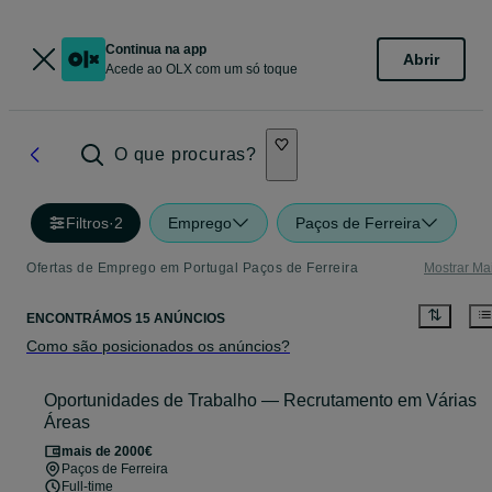
Continua na app
Abrir
Acede ao OLX com um só toque
O que procuras?
Filtros
·
2
Emprego
Paços de Ferreira
Ofertas de Emprego em Portugal Paços de Ferreira
Mostrar Ma
ENCONTRÁMOS 15 ANÚNCIOS
Como são posicionados os anúncios?
Oportunidades de Trabalho — Recrutamento em Várias
Áreas
mais de 2000€
Paços de Ferreira
Full-time