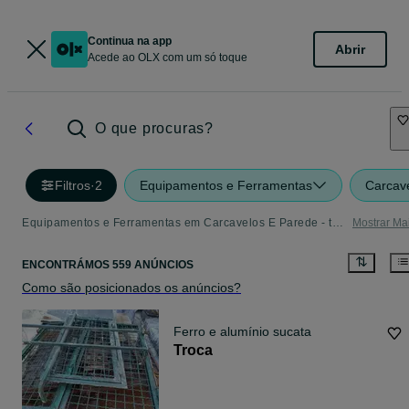
Continua na app
Abrir
Acede ao OLX com um só toque
O que procuras?
Filtros
·
2
Equipamentos e Ferramentas
Carcav
Equipamentos e Ferramentas em Carcavelos E Parede - tudo o que precisa
Mostrar Ma
ENCONTRÁMOS 559 ANÚNCIOS
Como são posicionados os anúncios?
Ferro e alumínio sucata
Troca