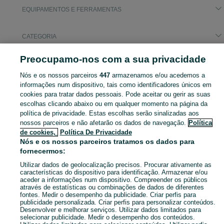
EQUIPAMENTOS E FERRAMENTAS
CATEGORIA
Preocupamo-nos com a sua privacidade
Pesquisas populares
cozinha barata
bancada lava loiça barata
Nós e os nossos parceiros
447
armazenamos e/ou acedemos a
informações num dispositivo, tais como identificadores únicos em
cookies para tratar dados pessoais. Pode aceitar ou gerir as suas
Navegue pelos últimos anúncios de Equipamentos e Ferramentas em Carcavelos E Parede no OLX Portugal. Compre e venda produtos locais com facilidade e segurança.
Mostrar Ma
escolhas clicando abaixo ou em qualquer momento na página da
política de privacidade. Estas escolhas serão sinalizadas aos
nossos parceiros e não afetarão os dados de navegação.
Política
Mapa do site
de cookies,
Política De Privacidade
Mapa das freguesias
Nós e os nossos parceiros tratamos os dados para
Mapa de mini-sites
fornecermos:
Pesquisas populares
Utilizar dados de geolocalização precisos. Procurar ativamente as
características do dispositivo para identificação. Armazenar e/ou
aceder a informações num dispositivo. Compreender os públicos
através de estatísticas ou combinações de dados de diferentes
fontes. Medir o desempenho da publicidade. Criar perfis para
publicidade personalizada. Criar perfis para personalizar conteúdos.
Desenvolver e melhorar serviços. Utilizar dados limitados para
selecionar publicidade. Medir o desempenho dos conteúdos.