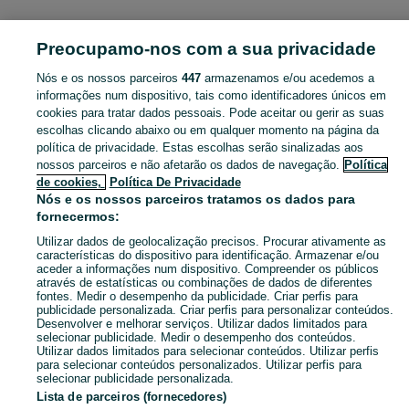
EQUIPAMENTOS E FERRAMENTAS
Preocupamo-nos com a sua privacidade
Nós e os nossos parceiros
447
armazenamos e/ou acedemos a
CATEGORIA
informações num dispositivo, tais como identificadores únicos em
cookies para tratar dados pessoais. Pode aceitar ou gerir as suas
Navegue pelos últimos anúncios de Equipamentos e Ferramentas em Cartaxo E Vale Da Pinta no OLX Portugal. Compre e venda produtos locais com facilidade e segurança.
Mostrar Ma
escolhas clicando abaixo ou em qualquer momento na página da
política de privacidade. Estas escolhas serão sinalizadas aos
nossos parceiros e não afetarão os dados de navegação.
Política
Mapa do site
de cookies,
Política De Privacidade
Mapa das freguesias
Nós e os nossos parceiros tratamos os dados para
fornecermos:
Mapa de mini-sites
Utilizar dados de geolocalização precisos. Procurar ativamente as
Pesquisas populares
características do dispositivo para identificação. Armazenar e/ou
aceder a informações num dispositivo. Compreender os públicos
através de estatísticas ou combinações de dados de diferentes
fontes. Medir o desempenho da publicidade. Criar perfis para
publicidade personalizada. Criar perfis para personalizar conteúdos.
Desenvolver e melhorar serviços. Utilizar dados limitados para
selecionar publicidade. Medir o desempenho dos conteúdos.
Utilizar dados limitados para selecionar conteúdos. Utilizar perfis
para selecionar conteúdos personalizados. Utilizar perfis para
selecionar publicidade personalizada.
Lista de parceiros (fornecedores)