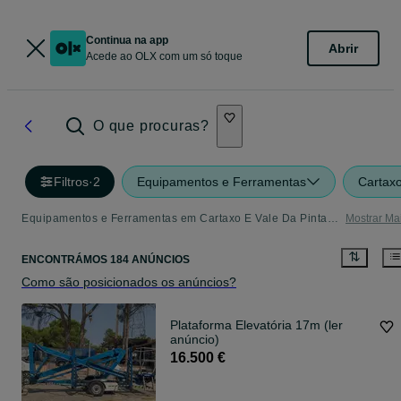
Continua na app
Abrir
Acede ao OLX com um só toque
O que procuras?
Filtros
·
2
Equipamentos e Ferramentas
Cartaxo
Equipamentos e Ferramentas em Cartaxo E Vale Da Pinta - tudo o que precisa
Mostrar Ma
ENCONTRÁMOS 184 ANÚNCIOS
Como são posicionados os anúncios?
Plataforma Elevatória 17m (ler
anúncio)
16.500 €