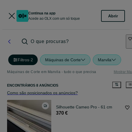
Continua na app
Abrir
Acede ao OLX com um só toque
O que procuras?
Filtros
·
2
Máquinas de Corte
Marvila
Máquinas de Corte em Marvila - tudo o que precisa
Mostrar Ma
ENCONTRÁMOS 8 ANÚNCIOS
Como são posicionados os anúncios?
Silhouette Cameo Pro - 61 cm
370 €