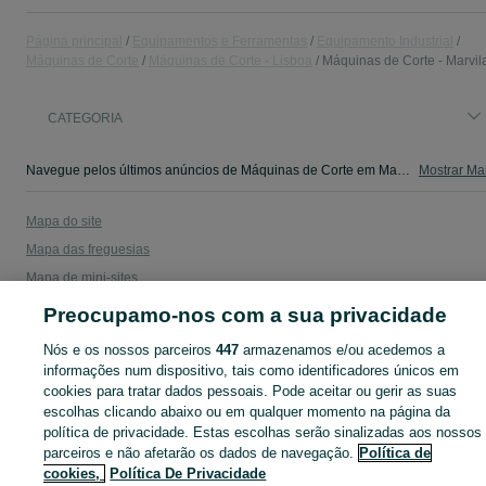
Página principal
Equipamentos e Ferramentas
Equipamento Industrial
Máquinas de Corte
Máquinas de Corte - Lisboa
Máquinas de Corte - Marvil
CATEGORIA
Navegue pelos últimos anúncios de Máquinas de Corte em Marvila no OLX Portugal. Compre e venda produtos locais com facilidade e segurança.
Mostrar Ma
Mapa do site
Mapa das freguesias
Mapa de mini-sites
Pesquisas populares
Preocupamo-nos com a sua privacidade
Nós e os nossos parceiros
447
armazenamos e/ou acedemos a
informações num dispositivo, tais como identificadores únicos em
cookies para tratar dados pessoais. Pode aceitar ou gerir as suas
escolhas clicando abaixo ou em qualquer momento na página da
política de privacidade. Estas escolhas serão sinalizadas aos nossos
parceiros e não afetarão os dados de navegação.
Política de
cookies,
Política De Privacidade