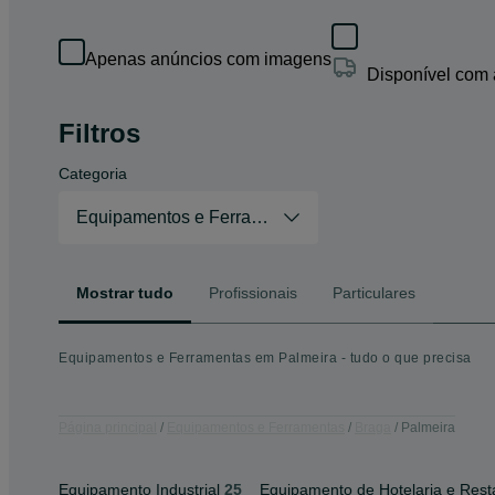
Apenas anúncios com imagens
Disponível com
Filtros
Categoria
Equipamentos e Ferramentas
Mostrar tudo
Profissionais
Particulares
Equipamentos e Ferramentas em Palmeira - tudo o que precisa
Página principal
Equipamentos e Ferramentas
Braga
Palmeira
Equipamento Industrial
25
Equipamento de Hotelaria e Res