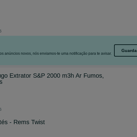
6
Guarda
s anúncios novos, nós enviamos-te uma notificação para te avisar.
fugo Extrator S&P 2000 m3h Ar Fumos,
s
6
tés - Rems Twist