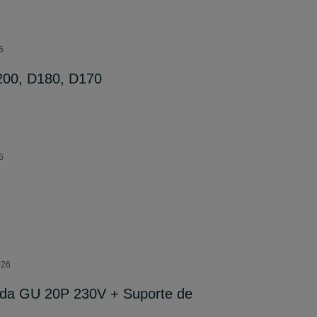
6
D200, D180, D170
6
026
ada GU 20P 230V + Suporte de