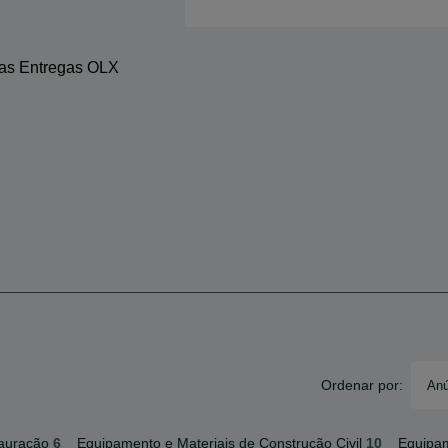
 as Entregas OLX
Ordenar por:
Anú
tauração
6
Equipamento e Materiais de Construção Civil
10
Equipam