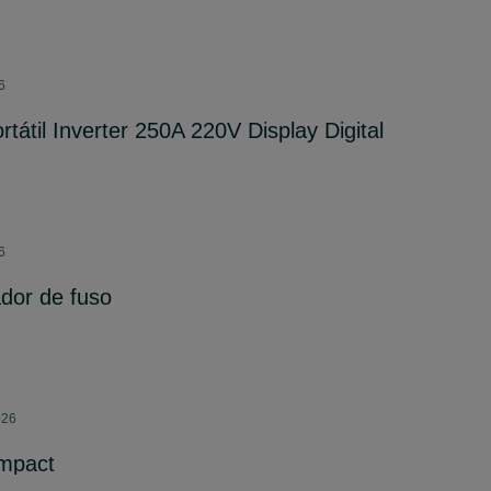
6
tátil Inverter 250A 220V Display Digital
6
dor de fuso
026
mpact