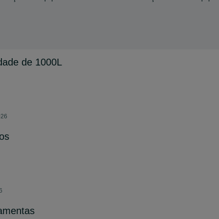
dade de 1000L
026
ros
6
ramentas