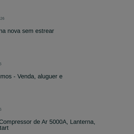
026
na nova sem estrear
6
imos - Venda, aluguer e
6
Compressor de Ar 5000A, Lanterna,
tart