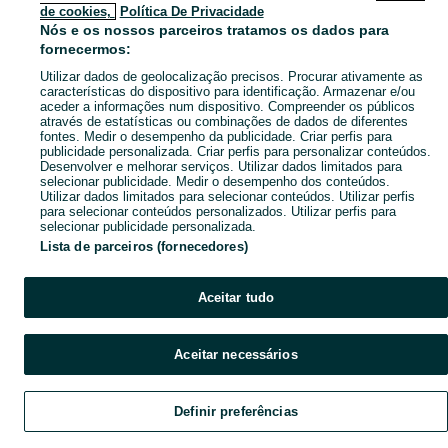
de cookies,
Política De Privacidade
Mapa das freguesias
Nós e os nossos parceiros tratamos os dados para
Mapa de mini-sites
fornecermos:
Pesquisas populares
Utilizar dados de geolocalização precisos. Procurar ativamente as
características do dispositivo para identificação. Armazenar e/ou
aceder a informações num dispositivo. Compreender os públicos
através de estatísticas ou combinações de dados de diferentes
fontes. Medir o desempenho da publicidade. Criar perfis para
publicidade personalizada. Criar perfis para personalizar conteúdos.
Desenvolver e melhorar serviços. Utilizar dados limitados para
selecionar publicidade. Medir o desempenho dos conteúdos.
Utilizar dados limitados para selecionar conteúdos. Utilizar perfis
para selecionar conteúdos personalizados. Utilizar perfis para
selecionar publicidade personalizada.
Lista de parceiros (fornecedores)
Aceitar tudo
Aceitar necessários
Definir preferências
Explorar
Favoritos
Vender
Chat
Conta