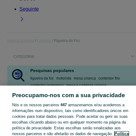
Seguinte
Página principal
Coimbra
Figueira da Foz
CATEGORIA
Pesquisas populares
figueira da foz
motorista
mesa crianca
contentor frio
contentor isotermico
mesa e cadeiras crianca
maquina musculaçao
móveis para áreas externas
Preocupamo-nos com a sua privacidade
Mostrar Mais
Nós e os nossos parceiros
447
armazenamos e/ou acedemos a
informações num dispositivo, tais como identificadores únicos em
cookies para tratar dados pessoais. Pode aceitar ou gerir as suas
Descubra os anúncios classificados gratuitos em no OLX Portugal. Desde empregos a serviços e produtos, encontre tudo o que precisa localmente.
Mostrar Ma
escolhas clicando abaixo ou em qualquer momento na página da
política de privacidade. Estas escolhas serão sinalizadas aos
Mapa do site
nossos parceiros e não afetarão os dados de navegação.
Política