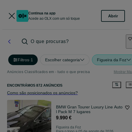
Continua na app
Abrir
Acede ao OLX com um só toque
O que procuras?
Filtros
·
1
Escolher categoria
Figueira da Foz
Anúncios Classificados em - tudo o que precisa
Mostrar Ma
ENCONTRÁMOS 872 ANÚNCIOS
Como são posicionados os anúncios?
BMW Gran Tourer Luxury Line Auto
l Pack M 7 lugares
9.990 €
Figueira da Foz
Para o topo a 05 de agosto de 2026