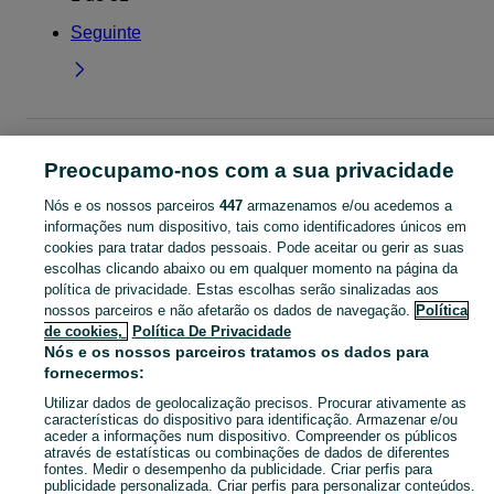
Seguinte
Página principal
Porto
Figueiró (Santiago E Santa Cristina)
Preocupamo-nos com a sua privacidade
Nós e os nossos parceiros
447
armazenamos e/ou acedemos a
CATEGORIA
informações num dispositivo, tais como identificadores únicos em
cookies para tratar dados pessoais. Pode aceitar ou gerir as suas
Descubra os anúncios classificados gratuitos em Figueiró (Santiago E Santa Cristina) no OLX Portugal. Desde empregos a serviços e produtos, encontre tudo o que precisa localmente.
Mostrar Ma
escolhas clicando abaixo ou em qualquer momento na página da
política de privacidade. Estas escolhas serão sinalizadas aos
nossos parceiros e não afetarão os dados de navegação.
Política
Mapa do site
de cookies,
Política De Privacidade
Mapa das freguesias
Nós e os nossos parceiros tratamos os dados para
Mapa de mini-sites
fornecermos:
Pesquisas populares
Utilizar dados de geolocalização precisos. Procurar ativamente as
características do dispositivo para identificação. Armazenar e/ou
aceder a informações num dispositivo. Compreender os públicos
através de estatísticas ou combinações de dados de diferentes
fontes. Medir o desempenho da publicidade. Criar perfis para
publicidade personalizada. Criar perfis para personalizar conteúdos.