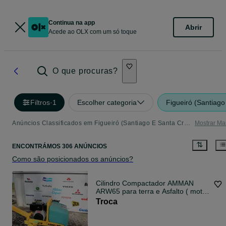
Continua na app
Abrir
Acede ao OLX com um só toque
O que procuras?
Filtros
·
1
Escolher categoria
Figueiró (Santiago
Anúncios Classificados em Figueiró (Santiago E Santa Cristina) - tudo o que precisa
Mostrar Ma
ENCONTRÁMOS 306 ANÚNCIOS
Como são posicionados os anúncios?
Cilindro Compactador AMMAN
ARW65 para terra e Asfalto ( motor
Yanmar)
Troca