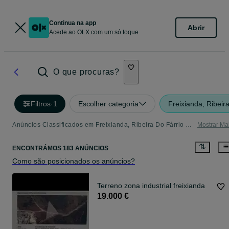
Continua na app
Abrir
Acede ao OLX com um só toque
O que procuras?
Filtros
·
1
Escolher categoria
Freixianda, Ribeir
Anúncios Classificados em Freixianda, Ribeira Do Fárrio E Formigais - tudo o que precisa
Mostrar Ma
ENCONTRÁMOS 183 ANÚNCIOS
Como são posicionados os anúncios?
Terreno zona industrial freixianda
19.000 €