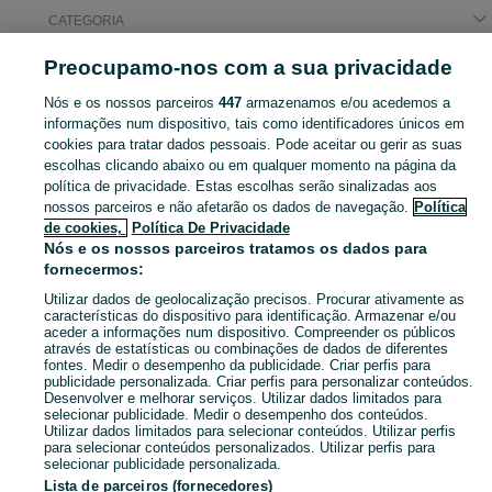
CATEGORIA
Preocupamo-nos com a sua privacidade
Pesquisas populares
arrenda
ruinas
Nós e os nossos parceiros
447
armazenamos e/ou acedemos a
informações num dispositivo, tais como identificadores únicos em
cookies para tratar dados pessoais. Pode aceitar ou gerir as suas
Descubra os anúncios classificados gratuitos em Freixianda, Ribeira Do Fárrio E Formigais no OLX Portugal. Desde empregos a serviços e produtos, encontre tudo o que precisa localmente.
Mostrar Ma
escolhas clicando abaixo ou em qualquer momento na página da
política de privacidade. Estas escolhas serão sinalizadas aos
nossos parceiros e não afetarão os dados de navegação.
Política
Mapa do site
de cookies,
Política De Privacidade
Mapa das freguesias
Nós e os nossos parceiros tratamos os dados para
fornecermos:
Mapa de mini-sites
Utilizar dados de geolocalização precisos. Procurar ativamente as
Pesquisas populares
características do dispositivo para identificação. Armazenar e/ou
aceder a informações num dispositivo. Compreender os públicos
através de estatísticas ou combinações de dados de diferentes
fontes. Medir o desempenho da publicidade. Criar perfis para
publicidade personalizada. Criar perfis para personalizar conteúdos.
Desenvolver e melhorar serviços. Utilizar dados limitados para
selecionar publicidade. Medir o desempenho dos conteúdos.
Utilizar dados limitados para selecionar conteúdos. Utilizar perfis
para selecionar conteúdos personalizados. Utilizar perfis para
selecionar publicidade personalizada.
Lista de parceiros (fornecedores)