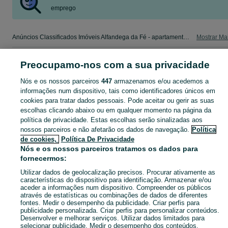
emprego
Anúncios Classificados Imóveis Alfandega da Fé - apartamentos, casas para arrendar, para vender. Veja os anúncios ou publique o seu anúncio de Imóveis grátis no OLX.
Mostrar Ma
Mapa do site
Preocupamo-nos com a sua privacidade
Mapa das freguesias
Nós e os nossos parceiros
447
armazenamos e/ou acedemos a
Mapa de mini-sites
informações num dispositivo, tais como identificadores únicos em
cookies para tratar dados pessoais. Pode aceitar ou gerir as suas
Pesquisas populares
escolhas clicando abaixo ou em qualquer momento na página da
política de privacidade. Estas escolhas serão sinalizadas aos
nossos parceiros e não afetarão os dados de navegação.
Política
de cookies,
Política De Privacidade
Nós e os nossos parceiros tratamos os dados para
fornecermos:
Utilizar dados de geolocalização precisos. Procurar ativamente as
características do dispositivo para identificação. Armazenar e/ou
aceder a informações num dispositivo. Compreender os públicos
através de estatísticas ou combinações de dados de diferentes
fontes. Medir o desempenho da publicidade. Criar perfis para
publicidade personalizada. Criar perfis para personalizar conteúdos.
Desenvolver e melhorar serviços. Utilizar dados limitados para
selecionar publicidade. Medir o desempenho dos conteúdos.