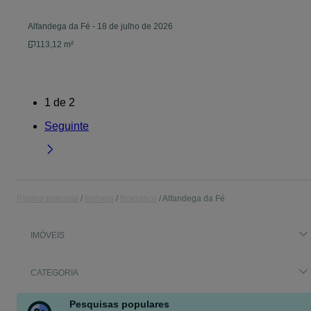
Alfandega da Fé
-
18 de julho de 2026
113,12 m²
1
de
2
Seguinte
Página principal
Imóveis
Bragança
Alfandega da Fé
IMÓVEIS
CATEGORIA
Pesquisas populares