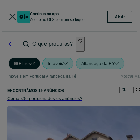
Continua na app
Abrir
Acede ao OLX com um só toque
O que procuras?
Filtros
·
2
Imóveis
Alfandega da Fé
Imóveis em Portugal Alfandega da Fé
Mostrar Ma
ENCONTRÁMOS 19 ANÚNCIOS
Como são posicionados os anúncios?