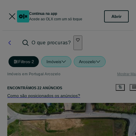
Continua na app
Abrir
Acede ao OLX com um só toque
O que procuras?
Filtros
·
2
Imóveis
Arcozelo
Imóveis em Portugal Arcozelo
Mostrar Ma
ENCONTRÁMOS 22 ANÚNCIOS
Como são posicionados os anúncios?