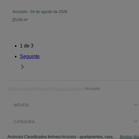
Arcozelo
-
04 de agosto de 2026
150 m²
1
de
3
Seguinte
Página principal
Imóveis
Viana do Castelo
Arcozelo
IMÓVEIS
CATEGORIA
Anúncios Classificados Imóveis Arcozelo - apartamentos, casas para arrendar, para vender. Veja os anúncios ou publique o seu anúncio de Imóveis grátis no OLX.
Mostrar Ma