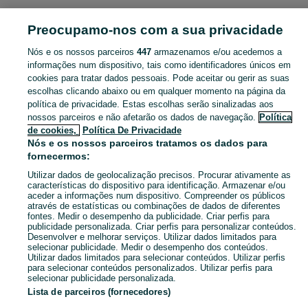
Preocupamo-nos com a sua privacidade
Mapa do site
Mapa das freguesias
Nós e os nossos parceiros
447
armazenamos e/ou acedemos a
Mapa de mini-sites
informações num dispositivo, tais como identificadores únicos em
cookies para tratar dados pessoais. Pode aceitar ou gerir as suas
Pesquisas populares
escolhas clicando abaixo ou em qualquer momento na página da
política de privacidade. Estas escolhas serão sinalizadas aos
nossos parceiros e não afetarão os dados de navegação.
Política
de cookies,
Política De Privacidade
Nós e os nossos parceiros tratamos os dados para
fornecermos:
Utilizar dados de geolocalização precisos. Procurar ativamente as
características do dispositivo para identificação. Armazenar e/ou
aceder a informações num dispositivo. Compreender os públicos
através de estatísticas ou combinações de dados de diferentes
fontes. Medir o desempenho da publicidade. Criar perfis para
publicidade personalizada. Criar perfis para personalizar conteúdos.
Desenvolver e melhorar serviços. Utilizar dados limitados para
selecionar publicidade. Medir o desempenho dos conteúdos.
Utilizar dados limitados para selecionar conteúdos. Utilizar perfis
para selecionar conteúdos personalizados. Utilizar perfis para
selecionar publicidade personalizada.
Lista de parceiros (fornecedores)