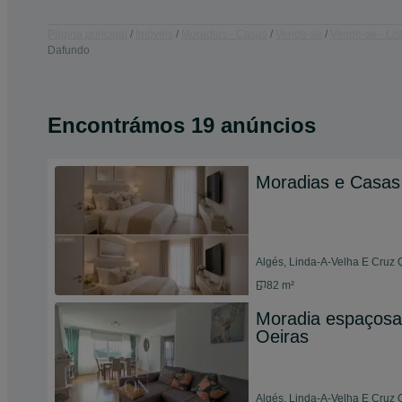
Página principal
Imóveis
Moradias - Casas
Vende-se
Vende-se - Li
Dafundo
Encontrámos 19 anúncios
Moradias e Casas
Algés, Linda-A-Velha E Cruz 
82 m²
Moradia espaçosa 
Oeiras
Algés, Linda-A-Velha E Cruz 