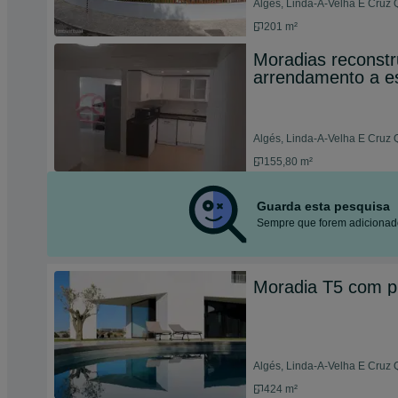
Algés, Linda-A-Velha E Cruz
201 m²
Moradias reconstr
arrendamento a es
Algés, Linda-A-Velha E Cruz
155,80 m²
Guarda esta pesquisa
Sempre que forem adicionado
Moradia T5 com pi
Algés, Linda-A-Velha E Cruz
424 m²