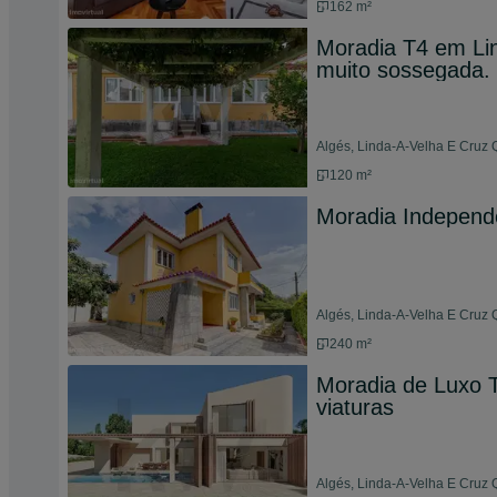
162 m²
Moradia T4 em Lin
muito sossegada.
Algés, Linda-A-Velha E Cruz
120 m²
Moradia Independ
Algés, Linda-A-Velha E Cruz 
240 m²
Moradia de Luxo 
viaturas
Algés, Linda-A-Velha E Cruz 