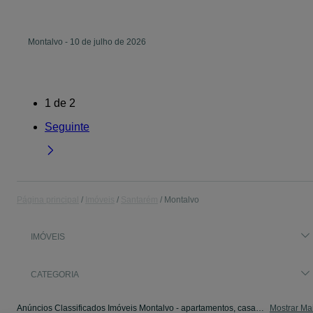
Montalvo
-
10 de julho de 2026
1
de
2
Seguinte
Página principal
Imóveis
Santarém
Montalvo
IMÓVEIS
CATEGORIA
Anúncios Classificados Imóveis Montalvo - apartamentos, casas para arrendar, para vender. Veja os anúncios ou publique o seu anúncio de Imóveis grátis no OLX.
Mostrar Ma