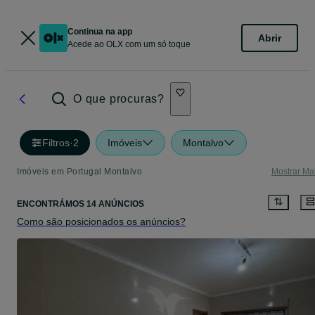
Continua na app
Abrir
Acede ao OLX com um só toque
O que procuras?
Filtros
·
2
Imóveis
Montalvo
Imóveis em Portugal Montalvo
Mostrar Ma
ENCONTRÁMOS 14 ANÚNCIOS
Como são posicionados os anúncios?