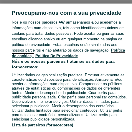
Preocupamo-nos com a sua privacidade
Mapa do site
Mapa das freguesias
Nós e os nossos parceiros
447
armazenamos e/ou acedemos a
Mapa de mini-sites
informações num dispositivo, tais como identificadores únicos em
cookies para tratar dados pessoais. Pode aceitar ou gerir as suas
Pesquisas populares
escolhas clicando abaixo ou em qualquer momento na página da
política de privacidade. Estas escolhas serão sinalizadas aos
nossos parceiros e não afetarão os dados de navegação.
Política
de cookies,
Política De Privacidade
Nós e os nossos parceiros tratamos os dados para
fornecermos:
Utilizar dados de geolocalização precisos. Procurar ativamente as
características do dispositivo para identificação. Armazenar e/ou
aceder a informações num dispositivo. Compreender os públicos
através de estatísticas ou combinações de dados de diferentes
fontes. Medir o desempenho da publicidade. Criar perfis para
publicidade personalizada. Criar perfis para personalizar conteúdos.
Desenvolver e melhorar serviços. Utilizar dados limitados para
selecionar publicidade. Medir o desempenho dos conteúdos.
Utilizar dados limitados para selecionar conteúdos. Utilizar perfis
para selecionar conteúdos personalizados. Utilizar perfis para
selecionar publicidade personalizada.
Lista de parceiros (fornecedores)