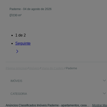
Paderne
-
04 de agosto de 2026
230 m²
1
de
2
Seguinte
Página principal
Imóveis
Viana do Castelo
Paderne
IMÓVEIS
CATEGORIA
Anúncios Classificados Imóveis Paderne - apartamentos, casas para arrendar, para vender. Veja os anúncios ou publique o seu anúncio de Imóveis grátis no OLX.
Mostrar Ma