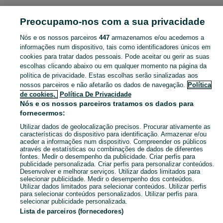
Preocupamo-nos com a sua privacidade
Mapa do site
Mapa das freguesias
Nós e os nossos parceiros
447
armazenamos e/ou acedemos a
Mapa de mini-sites
informações num dispositivo, tais como identificadores únicos em
cookies para tratar dados pessoais. Pode aceitar ou gerir as suas
Pesquisas populares
escolhas clicando abaixo ou em qualquer momento na página da
política de privacidade. Estas escolhas serão sinalizadas aos
nossos parceiros e não afetarão os dados de navegação.
Política
de cookies,
Política De Privacidade
Nós e os nossos parceiros tratamos os dados para
fornecermos:
Utilizar dados de geolocalização precisos. Procurar ativamente as
características do dispositivo para identificação. Armazenar e/ou
aceder a informações num dispositivo. Compreender os públicos
através de estatísticas ou combinações de dados de diferentes
fontes. Medir o desempenho da publicidade. Criar perfis para
publicidade personalizada. Criar perfis para personalizar conteúdos.
Desenvolver e melhorar serviços. Utilizar dados limitados para
selecionar publicidade. Medir o desempenho dos conteúdos.
Utilizar dados limitados para selecionar conteúdos. Utilizar perfis
para selecionar conteúdos personalizados. Utilizar perfis para
selecionar publicidade personalizada.
Lista de parceiros (fornecedores)