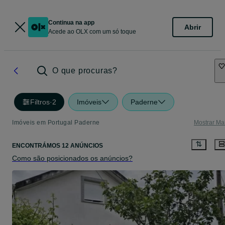
Continua na app
Abrir
Acede ao OLX com um só toque
O que procuras?
Filtros
·
2
Imóveis
Paderne
Imóveis em Portugal Paderne
Mostrar Ma
ENCONTRÁMOS 12 ANÚNCIOS
Como são posicionados os anúncios?