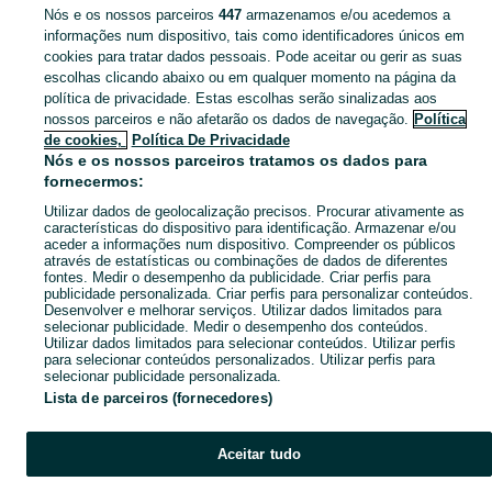
Nós e os nossos parceiros
447
armazenamos e/ou acedemos a
Não encontrámos aquilo que procuras…
informações num dispositivo, tais como identificadores únicos em
cookies para tratar dados pessoais. Pode aceitar ou gerir as suas
escolhas clicando abaixo ou em qualquer momento na página da
política de privacidade. Estas escolhas serão sinalizadas aos
nossos parceiros e não afetarão os dados de navegação.
Política
Página principal
Imóveis
Quartos para arrendar
Quartos para Arrendament
de cookies,
Política De Privacidade
Mensal
Quartos para Arrendamento Mensal - Setúbal
Quartos para
Nós e os nossos parceiros tratamos os dados para
Arrendamento Mensal - Alcochete
fornecermos:
Utilizar dados de geolocalização precisos. Procurar ativamente as
CATEGORIA
características do dispositivo para identificação. Armazenar e/ou
aceder a informações num dispositivo. Compreender os públicos
através de estatísticas ou combinações de dados de diferentes
fontes. Medir o desempenho da publicidade. Criar perfis para
Navegue pelos últimos anúncios de Quartos para Arrendamento Mensal em Alcochete no OLX Portugal. Compre e venda produtos locais com facilidade e segurança.
Mostrar Ma
publicidade personalizada. Criar perfis para personalizar conteúdos.
Desenvolver e melhorar serviços. Utilizar dados limitados para
selecionar publicidade. Medir o desempenho dos conteúdos.
Mapa do site
Utilizar dados limitados para selecionar conteúdos. Utilizar perfis
Mapa das freguesias
para selecionar conteúdos personalizados. Utilizar perfis para
selecionar publicidade personalizada.
Mapa de mini-sites
Lista de parceiros (fornecedores)
Pesquisas populares
Aceitar tudo