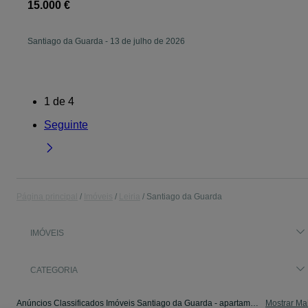
15.000 €
Santiago da Guarda
-
13 de julho de 2026
1
de
4
Seguinte
Página principal
Imóveis
Leiria
Santiago da Guarda
IMÓVEIS
CATEGORIA
Anúncios Classificados Imóveis Santiago da Guarda - apartamentos, casas para arrendar, para vender. Veja os anúncios ou publique o seu anúncio de Imóveis grátis no OLX.
Mostrar Ma