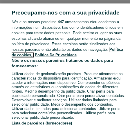
Preocupamo-nos com a sua privacidade
Mapa do site
Mapa das freguesias
Nós e os nossos parceiros
447
armazenamos e/ou acedemos a
Mapa de mini-sites
informações num dispositivo, tais como identificadores únicos em
cookies para tratar dados pessoais. Pode aceitar ou gerir as suas
Pesquisas populares
escolhas clicando abaixo ou em qualquer momento na página da
política de privacidade. Estas escolhas serão sinalizadas aos
nossos parceiros e não afetarão os dados de navegação.
Política
de cookies,
Política De Privacidade
Nós e os nossos parceiros tratamos os dados para
fornecermos:
Utilizar dados de geolocalização precisos. Procurar ativamente as
características do dispositivo para identificação. Armazenar e/ou
aceder a informações num dispositivo. Compreender os públicos
através de estatísticas ou combinações de dados de diferentes
fontes. Medir o desempenho da publicidade. Criar perfis para
publicidade personalizada. Criar perfis para personalizar conteúdos.
Desenvolver e melhorar serviços. Utilizar dados limitados para
selecionar publicidade. Medir o desempenho dos conteúdos.
Utilizar dados limitados para selecionar conteúdos. Utilizar perfis
para selecionar conteúdos personalizados. Utilizar perfis para
selecionar publicidade personalizada.
Lista de parceiros (fornecedores)