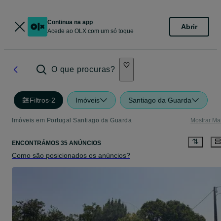
Continua na app
Abrir
Acede ao OLX com um só toque
O que procuras?
Filtros
·
2
Imóveis
Santiago da Guarda
Imóveis em Portugal Santiago da Guarda
Mostrar Ma
ENCONTRÁMOS 35 ANÚNCIOS
Como são posicionados os anúncios?