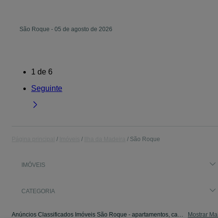
São Roque
-
05 de agosto de 2026
1
de
6
Seguinte
Página principal
Imóveis
Ilha da Madeira
São Roque
IMÓVEIS
CATEGORIA
Anúncios Classificados Imóveis São Roque - apartamentos, casas para arrendar, para vender. Veja os anúncios ou publique o seu anúncio de Imóveis grátis no OLX.
Mostrar Ma