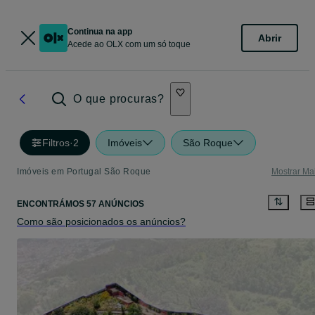
Continua na app
Abrir
Acede ao OLX com um só toque
O que procuras?
Filtros
·
2
Imóveis
São Roque
Imóveis em Portugal São Roque
Mostrar Ma
ENCONTRÁMOS 57 ANÚNCIOS
Como são posicionados os anúncios?