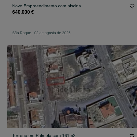
Novo Empreendimento com piscina
640.000 €
São Roque
-
03 de agosto de 2026
Terreno em Palmela com 161m2