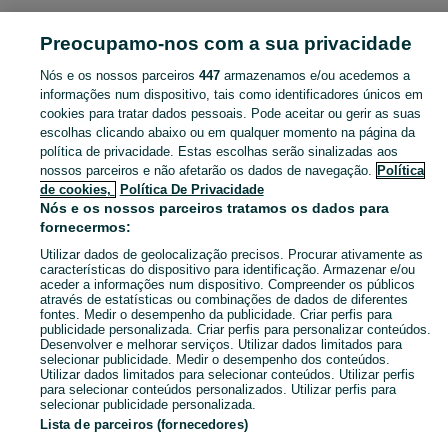
Preocupamo-nos com a sua privacidade
Mapa do site
Mapa das freguesias
Nós e os nossos parceiros
447
armazenamos e/ou acedemos a
Mapa de mini-sites
informações num dispositivo, tais como identificadores únicos em
cookies para tratar dados pessoais. Pode aceitar ou gerir as suas
Pesquisas populares
escolhas clicando abaixo ou em qualquer momento na página da
política de privacidade. Estas escolhas serão sinalizadas aos
nossos parceiros e não afetarão os dados de navegação.
Política
de cookies,
Política De Privacidade
Nós e os nossos parceiros tratamos os dados para
fornecermos:
Utilizar dados de geolocalização precisos. Procurar ativamente as
características do dispositivo para identificação. Armazenar e/ou
aceder a informações num dispositivo. Compreender os públicos
através de estatísticas ou combinações de dados de diferentes
fontes. Medir o desempenho da publicidade. Criar perfis para
publicidade personalizada. Criar perfis para personalizar conteúdos.
Desenvolver e melhorar serviços. Utilizar dados limitados para
selecionar publicidade. Medir o desempenho dos conteúdos.
Utilizar dados limitados para selecionar conteúdos. Utilizar perfis
para selecionar conteúdos personalizados. Utilizar perfis para
selecionar publicidade personalizada.
Lista de parceiros (fornecedores)