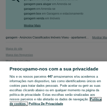
garagem para alugar
em
Arrenda-se
garagem
em
Arrenda-se
garagem box
em
Garagens e estacionamento
garagem venda
em
Imóveis
Mostrar Mais
garagem - Anúncios Classificados Imóveis Viseu - apartamentos, casas para arrendar, para vender. Veja os anúncios ou publique o seu anúncio de Imóveis grátis no OLX.
Mostrar Ma
Mapa do site
Mapa das freguesias
Mapa de mini-sites
Pesquisas populares
Preocupamo-nos com a sua privacidade
Nós e os nossos parceiros
447
armazenamos e/ou acedemos a
informações num dispositivo, tais como identificadores únicos em
cookies para tratar dados pessoais. Pode aceitar ou gerir as suas
escolhas clicando abaixo ou em qualquer momento na página da
política de privacidade. Estas escolhas serão sinalizadas aos
nossos parceiros e não afetarão os dados de navegação.
Política
de cookies,
Política De Privacidade