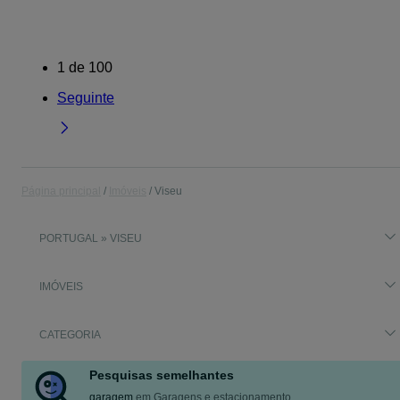
1
de
100
Seguinte
Página principal
Imóveis
Viseu
PORTUGAL » VISEU
IMÓVEIS
CATEGORIA
Pesquisas semelhantes
garagem
em
Garagens e estacionamento