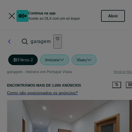
Continua na app
Abrir
Acede ao OLX com um só toque
garagem
Filtros
·
2
Imóveis
Viseu
garagem - Imóveis em Portugal Viseu
Mostrar Ma
ENCONTRÁMOS
MAIS DE
1.000 ANÚNCIOS
Como são posicionados os anúncios?