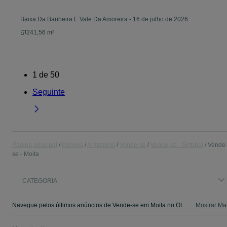
Baixa Da Banheira E Vale Da Amoreira
-
16 de julho de 2026
241,56 m²
1
de
50
Seguinte
Página principal
Imóveis
Armazéns
Vende-se
Vende-se - Setúbal
Vende
se - Moita
CATEGORIA
Navegue pelos últimos anúncios de Vende-se em Moita no OLX Portugal. Compre e venda produtos locais com facilidade e segurança.
Mostrar Ma