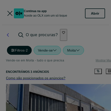
Continua na app
Abrir
Acede ao OLX com um só toque
O que procuras?
Filtros
·
2
Vende-se
Moita
Vende-se em Moita - tudo o que precisa
Mostrar Ma
ENCONTRÁMOS 3 ANÚNCIOS
Como são posicionados os anúncios?