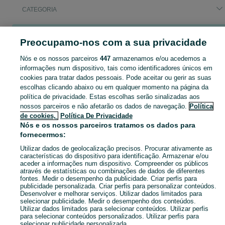
CATEGORIA
Pesquisas populares
Preocupamo-nos com a sua privacidade
arrenda
pintores construcao civil
arrendamento
contentor
pintores pagamento semanal
Nós e os nossos parceiros
447
armazenamos e/ou acedemos a
informações num dispositivo, tais como identificadores únicos em
cookies para tratar dados pessoais. Pode aceitar ou gerir as suas
Descubra os anúncios classificados gratuitos em Lanhoso no OLX Portugal. Desde empregos a serviços e produtos, encontre tudo o que precisa localmente.
Mostrar Ma
escolhas clicando abaixo ou em qualquer momento na página da
política de privacidade. Estas escolhas serão sinalizadas aos
nossos parceiros e não afetarão os dados de navegação.
Política
Mapa do site
de cookies,
Política De Privacidade
Mapa das freguesias
Nós e os nossos parceiros tratamos os dados para
fornecermos:
Mapa de mini-sites
Pesquisas populares
Utilizar dados de geolocalização precisos. Procurar ativamente as
características do dispositivo para identificação. Armazenar e/ou
aceder a informações num dispositivo. Compreender os públicos
através de estatísticas ou combinações de dados de diferentes
fontes. Medir o desempenho da publicidade. Criar perfis para
publicidade personalizada. Criar perfis para personalizar conteúdos.
Desenvolver e melhorar serviços. Utilizar dados limitados para
selecionar publicidade. Medir o desempenho dos conteúdos.
Utilizar dados limitados para selecionar conteúdos. Utilizar perfis
para selecionar conteúdos personalizados. Utilizar perfis para
selecionar publicidade personalizada.