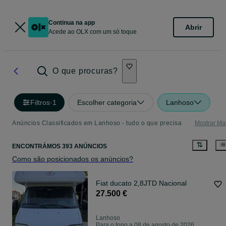
Continua na app
Abrir
Acede ao OLX com um só toque
O que procuras?
Filtros
·
1
Escolher categoria
Lanhoso
Anúncios Classificados em Lanhoso - tudo o que precisa
Mostrar Ma
ENCONTRÁMOS 393 ANÚNCIOS
Como são posicionados os anúncios?
Fiat ducato 2,8JTD Nacional
27.500 €
Lanhoso
Para o topo a 08 de agosto de 2026