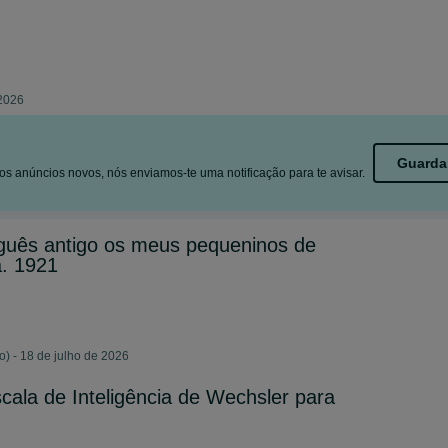
 2026
Guarda
s anúncios novos, nós enviamos-te uma notificação para te avisar.
tuguês antigo os meus pequeninos de
a. 1921
) - 18 de julho de 2026
cala de Inteligência de Wechsler para