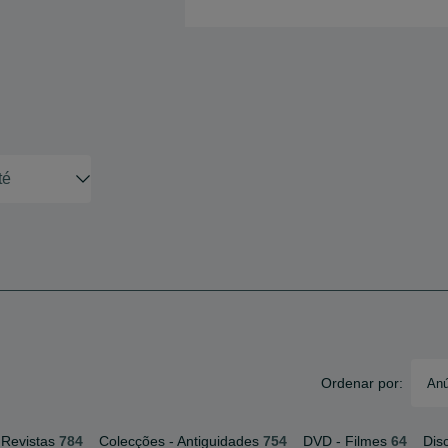
Ordenar por:
Anú
 Revistas
784
Colecções - Antiguidades
754
DVD - Filmes
64
Dis