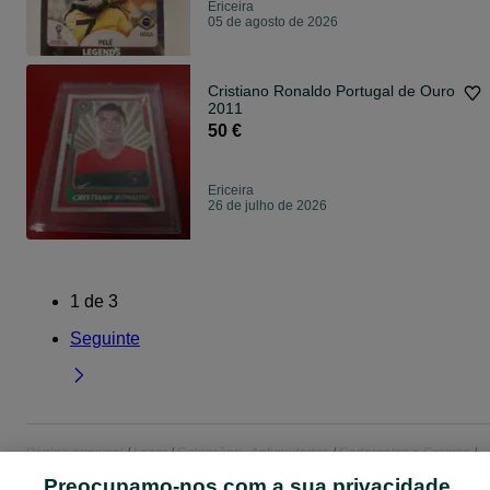
Ericeira
05 de agosto de 2026
Cristiano Ronaldo Portugal de Ouro
2011
50 €
Ericeira
26 de julho de 2026
1
de
3
Seguinte
Página principal
Lazer
Colecções - Antiguidades
Cadernetas e Cromos
Cadernetas e Cromos - Lisboa
Cadernetas e Cromos - Ericeira
Preocupamo-nos com a sua privacidade