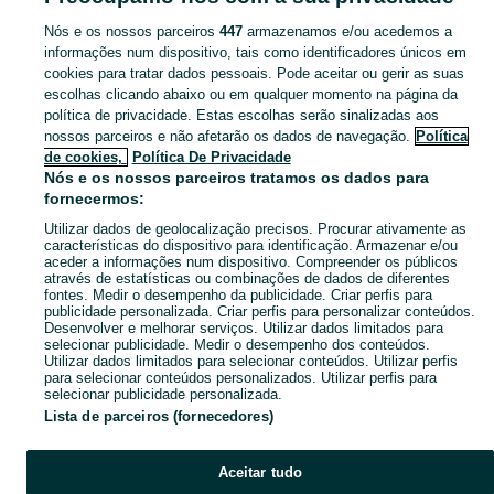
Nós e os nossos parceiros
447
armazenamos e/ou acedemos a
CATEGORIA
informações num dispositivo, tais como identificadores únicos em
cookies para tratar dados pessoais. Pode aceitar ou gerir as suas
escolhas clicando abaixo ou em qualquer momento na página da
Navegue pelos últimos anúncios de Cadernetas e Cromos em Ericeira no OLX Portugal. Compre e venda produtos locais com facilidade e segurança.
Mostrar Ma
política de privacidade. Estas escolhas serão sinalizadas aos
nossos parceiros e não afetarão os dados de navegação.
Política
Mapa do site
de cookies,
Política De Privacidade
Mapa das freguesias
Nós e os nossos parceiros tratamos os dados para
fornecermos:
Mapa de mini-sites
Utilizar dados de geolocalização precisos. Procurar ativamente as
Pesquisas populares
características do dispositivo para identificação. Armazenar e/ou
aceder a informações num dispositivo. Compreender os públicos
através de estatísticas ou combinações de dados de diferentes
fontes. Medir o desempenho da publicidade. Criar perfis para
publicidade personalizada. Criar perfis para personalizar conteúdos.
Desenvolver e melhorar serviços. Utilizar dados limitados para
selecionar publicidade. Medir o desempenho dos conteúdos.
Utilizar dados limitados para selecionar conteúdos. Utilizar perfis
para selecionar conteúdos personalizados. Utilizar perfis para
selecionar publicidade personalizada.
Lista de parceiros (fornecedores)
Aceitar tudo