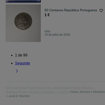
50 Centavos República Portuguesa
1 €
Góis
24 de julho de 2026
1
de
99
Seguinte
Página principal
Lazer
Colecções - Antiguidades
Notas, Moedas e
Medalhas
Notas, Moedas e Medalhas - Coimbra
Notas, Moedas e Medalha
- Lousã E Vilarinho