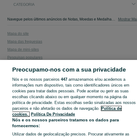
CATEGORIA
Navegue pelos últimos anúncios de Notas, Moedas e Medalhas em Lousã E Vilarinho no OLX Portugal. Compre e venda produtos locais com facilidade e segurança.
Mostrar Ma
Mapa do site
Mapa das freguesias
Mapa de mini-sites
Pesquisas populares
Preocupamo-nos com a sua privacidade
Nós e os nossos parceiros
447
armazenamos e/ou acedemos a
informações num dispositivo, tais como identificadores únicos em
cookies para tratar dados pessoais. Pode aceitar ou gerir as suas
escolhas clicando abaixo ou em qualquer momento na página da
política de privacidade. Estas escolhas serão sinalizadas aos nossos
parceiros e não afetarão os dados de navegação.
Política de
cookies,
Política De Privacidade
Nós e os nossos parceiros tratamos os dados para
fornecermos:
Utilizar dados de geolocalização precisos. Procurar ativamente as