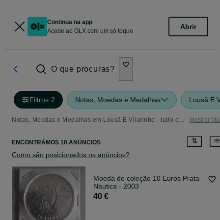
Continua na app
Abrir
Acede ao OLX com um só toque
O que procuras?
Filtros
·
2
Notas, Moedas e Medalhas
Lousã E V
Notas, Moedas e Medalhas em Lousã E Vilarinho - tudo o que precisa
Mostrar Ma
ENCONTRÁMOS 10 ANÚNCIOS
Como são posicionados os anúncios?
Moeda de coleção 10 Euros Prata -
Náutica - 2003
40 €