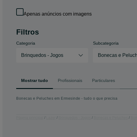
Apenas anúncios com imagens
Filtros
Categoria
Subcategoria
Brinquedos - Jogos
Bonecas e Peluc
Mostrar tudo
Profissionais
Particulares
Bonecas e Peluches em Ermesinde - tudo o que precisa
Página principal
Lazer
Brinquedos - Jogos
Bonecas e Peluches
Bon