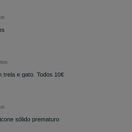
026
os
 2026
 trela e gato. Todos 10€
026
licone sólido prematuro