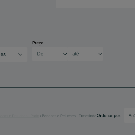
Preço
hes
Ordenar por:
Anú
ecas e Peluches - Porto
Bonecas e Peluches - Ermesinde