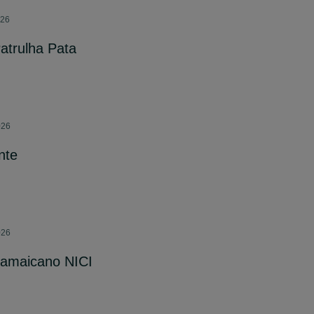
026
atrulha Pata
026
nte
026
amaicano NICI