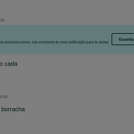
026
Guarda
s anúncios novos, nós enviamos-te uma notificação para te avisar.
ro cada
 2026
 borracha