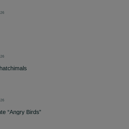
026
026
 hatchimals
026
te “Angry Birds”