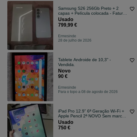
Samsung S26 256Gb Preto + 2
capas + Película colocada - Fatura/
Garantia até 2028
Usado
799,99 €
Ermesinde
28 de julho de 2026
Tablete Androide de 10,3" -
Vendida.
Novo
90 €
Ermesinde
Para o topo a 08 de agosto de 2026
iPad Pro 12.9” 6ª Geração Wi-Fi +
Apple Pencil 2ª NOVO Sem marcas
de uso
Usado
750 €