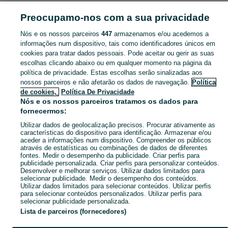
TELEMÓVEIS, TABLETS E SMARTWATCHES
Preocupamo-nos com a sua privacidade
Nós e os nossos parceiros
447
armazenamos e/ou acedemos a
CATEGORIA
informações num dispositivo, tais como identificadores únicos em
cookies para tratar dados pessoais. Pode aceitar ou gerir as suas
Anúncios Classificados Telemóveis, Tablets e Acessórios Ermesinde. Veja os anúncios ou publique o seu anúncio grátis no OLX Portugal.
Mostrar Ma
escolhas clicando abaixo ou em qualquer momento na página da
política de privacidade. Estas escolhas serão sinalizadas aos
nossos parceiros e não afetarão os dados de navegação.
Política
Mapa do site
de cookies,
Política De Privacidade
Mapa das freguesias
Nós e os nossos parceiros tratamos os dados para
fornecermos:
Mapa de mini-sites
Utilizar dados de geolocalização precisos. Procurar ativamente as
Pesquisas populares
características do dispositivo para identificação. Armazenar e/ou
aceder a informações num dispositivo. Compreender os públicos
através de estatísticas ou combinações de dados de diferentes
fontes. Medir o desempenho da publicidade. Criar perfis para
publicidade personalizada. Criar perfis para personalizar conteúdos.
Desenvolver e melhorar serviços. Utilizar dados limitados para
selecionar publicidade. Medir o desempenho dos conteúdos.
Utilizar dados limitados para selecionar conteúdos. Utilizar perfis
para selecionar conteúdos personalizados. Utilizar perfis para
selecionar publicidade personalizada.
Lista de parceiros (fornecedores)