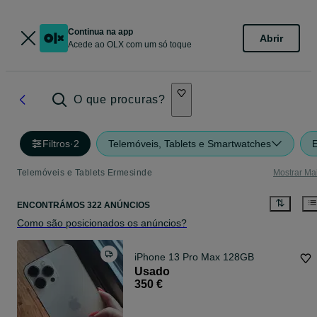
Continua na app
Abrir
Acede ao OLX com um só toque
O que procuras?
Filtros
·
2
Telemóveis, Tablets e Smartwatches
Telemóveis e Tablets Ermesinde
Mostrar Ma
ENCONTRÁMOS 322 ANÚNCIOS
Como são posicionados os anúncios?
iPhone 13 Pro Max 128GB
Usado
350 €