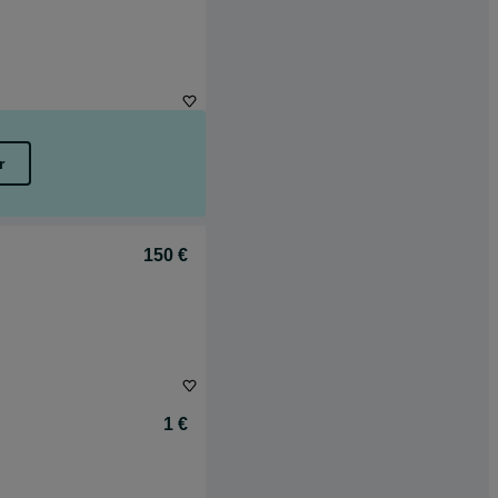
r
150 €
1 €