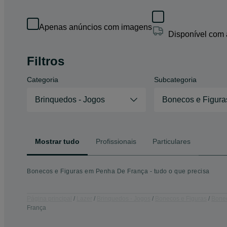
Apenas anúncios com imagens
Disponível com
Filtros
Categoria
Subcategoria
Brinquedos - Jogos
Bonecos e Figura
Mostrar tudo
Profissionais
Particulares
Bonecos e Figuras em Penha De França - tudo o que precisa
Página principal
Lazer
Brinquedos - Jogos
Bonecos e Figuras
Bonec
França