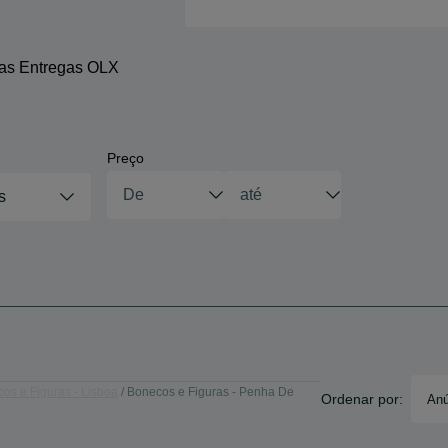
 as Entregas OLX
Preço
s
os e Figuras - Lisboa
Bonecos e Figuras - Penha De
Ordenar por:
Anú