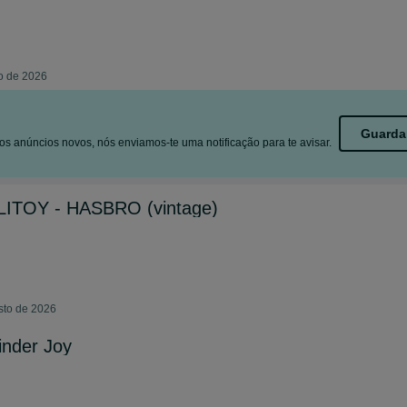
o de 2026
Guarda
s anúncios novos, nós enviamos-te uma notificação para te avisar.
LITOY - HASBRO (vintage)
sto de 2026
inder Joy