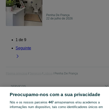
Penha De França
22 de julho de 2026
1
de
9
Seguinte
Página principal
Serviços
Lisboa
Penha De França
SERVIÇOS
Preocupamo-nos com a sua privacidade
CATEGORIA
Nós e os nossos parceiros
447
armazenamos e/ou acedemos a
informações num dispositivo, tais como identificadores únicos em