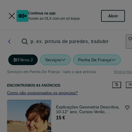
Continua na app
Abrir
Acede ao OLX com um só toque
p. ex. pintura de paredes, tradutor
Filtros
·
2
Serviços
Penha De França
Serviços em Penha De França - tudo o que precisa
Mostrar Ma
ENCONTRÁMOS 84 ANÚNCIOS
Como são posicionados os anúncios?
Explicações Geometria Descritiva,
10-12° ano, Cursos Verão,
Preparação Exames, Graça
15 €