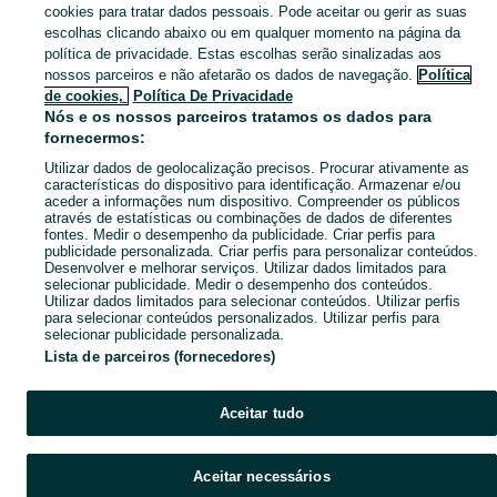
Navegue pelos últimos anúncios de Serviços em Penha De França no OLX Portugal. Compre e venda produtos locais com facilidade e segurança.
Mostrar Ma
cookies para tratar dados pessoais. Pode aceitar ou gerir as suas
escolhas clicando abaixo ou em qualquer momento na página da
política de privacidade. Estas escolhas serão sinalizadas aos
Mapa do site
nossos parceiros e não afetarão os dados de navegação.
Política
Mapa das freguesias
de cookies,
Política De Privacidade
Nós e os nossos parceiros tratamos os dados para
Mapa de mini-sites
fornecermos:
Pesquisas populares
Utilizar dados de geolocalização precisos. Procurar ativamente as
características do dispositivo para identificação. Armazenar e/ou
aceder a informações num dispositivo. Compreender os públicos
através de estatísticas ou combinações de dados de diferentes
fontes. Medir o desempenho da publicidade. Criar perfis para
publicidade personalizada. Criar perfis para personalizar conteúdos.
Desenvolver e melhorar serviços. Utilizar dados limitados para
selecionar publicidade. Medir o desempenho dos conteúdos.
Utilizar dados limitados para selecionar conteúdos. Utilizar perfis
para selecionar conteúdos personalizados. Utilizar perfis para
selecionar publicidade personalizada.
Lista de parceiros (fornecedores)
Aceitar tudo
Aceitar necessários