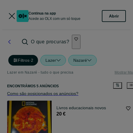
Continua na app
Abrir
Acede ao OLX com um só toque
O que procuras?
Filtros
·
2
Lazer
Nazaré
Lazer em Nazaré - tudo o que precisa
Mostrar Ma
ENCONTRÁMOS 5 ANÚNCIOS
Como são posicionados os anúncios?
Livros educacionais novos
20 €