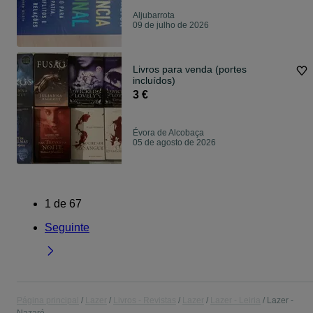
Aljubarrota
09 de julho de 2026
Livros para venda (portes
incluídos)
3 €
Évora de Alcobaça
05 de agosto de 2026
1
de
67
Seguinte
Página principal
Lazer
Livros - Revistas
Lazer
Lazer - Leiria
Lazer -