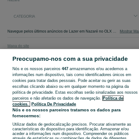
Nazaré
CATEGORIA
Navegue pelos últimos anúncios de Lazer em Nazaré no OLX Portugal. Compre e venda produtos locais com facilidade e segurança.
Mostrar Ma
Mapa do site
Mapa das freguesias
Preocupamo-nos com a sua privacidade
Mapa de mini-sites
Nós e os nossos parceiros
447
armazenamos e/ou acedemos a
Pesquisas populares
informações num dispositivo, tais como identificadores únicos em
cookies para tratar dados pessoais. Pode aceitar ou gerir as suas
escolhas clicando abaixo ou em qualquer momento na página da
política de privacidade. Estas escolhas serão sinalizadas aos nossos
parceiros e não afetarão os dados de navegação.
Política de
cookies,
Política De Privacidade
Nós e os nossos parceiros tratamos os dados para
fornecermos:
Utilizar dados de geolocalização precisos. Procurar ativamente as
características do dispositivo para identificação. Armazenar e/ou
aceder a informações num dispositivo. Compreender os públicos
através de estatísticas ou combinações de dados de diferentes