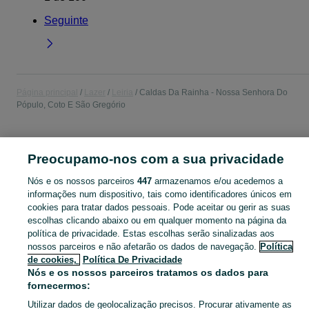
Seguinte
Página principal
Lazer
Leiria
Caldas Da Rainha - Nossa Senhora Do
Pópulo, Coto E São Gregório
LAZER
Preocupamo-nos com a sua privacidade
CATEGORIA
Nós e os nossos parceiros
447
armazenamos e/ou acedemos a
informações num dispositivo, tais como identificadores únicos em
cookies para tratar dados pessoais. Pode aceitar ou gerir as suas
Navegue pelos últimos anúncios de Lazer em Caldas Da Rainha - Nossa Senhora Do Pópulo, Coto E São Gregório no OLX Portugal. Compre e venda produtos locais com facilidade e segurança.
Mostrar Ma
escolhas clicando abaixo ou em qualquer momento na página da
política de privacidade. Estas escolhas serão sinalizadas aos
Mapa do site
nossos parceiros e não afetarão os dados de navegação.
Política
de cookies,
Política De Privacidade
Mapa das freguesias
Nós e os nossos parceiros tratamos os dados para
Mapa de mini-sites
fornecermos:
Pesquisas populares
Utilizar dados de geolocalização precisos. Procurar ativamente as