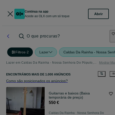
Continua na app
Abrir
Acede ao OLX com um só toque
O que procuras?
Filtros
·
2
Lazer
Caldas Da Rainha - Nossa Senh
Lazer em Caldas Da Rainha - Nossa Senhora Do Pópulo, Coto E São Gregório - tudo o que precisa
Mostrar Ma
ENCONTRÁMOS
MAIS DE
1.000 ANÚNCIOS
Como são posicionados os anúncios?
Guitarras e baixos (Baixa
temporária de preço)
550 €
Caldas Da Rainha - Nossa Senhora Do