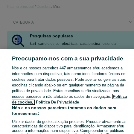
Página principal
Coimbra
Mira
CATEGORIA
Pesquisas populares
kart
carro eletrico
electricas
casa piscina
estendal
mira coimbra
casa de férias em mira
limpeza
Preocupamo-nos com a sua privacidade
Mostrar Mais
Nós e os nossos parceiros
447
armazenamos e/ou acedemos a
informações num dispositivo, tais como identificadores únicos em
Descubra os anúncios classificados gratuitos em Mira no OLX Portugal. Desde empregos a serviços e produtos, encontre tudo o que precisa localmente.
Mostrar Ma
cookies para tratar dados pessoais. Pode aceitar ou gerir as suas
escolhas clicando abaixo ou em qualquer momento na página da
Mapa do site
política de privacidade. Estas escolhas serão sinalizadas aos
nossos parceiros e não afetarão os dados de navegação.
Política
Mapa das freguesias
de cookies,
Política De Privacidade
Mapa de mini-sites
Nós e os nossos parceiros tratamos os dados para
Pesquisas populares
fornecermos:
Utilizar dados de geolocalização precisos. Procurar ativamente as
características do dispositivo para identificação. Armazenar e/ou
aceder a informações num dispositivo. Compreender os públicos