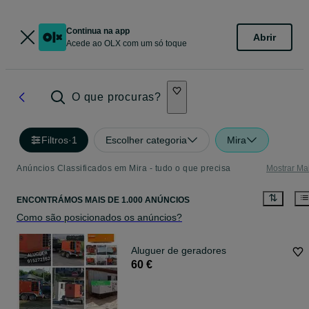
Continua na app
Abrir
Acede ao OLX com um só toque
O que procuras?
Filtros
·
1
Escolher categoria
Mira
Anúncios Classificados em Mira - tudo o que precisa
Mostrar Ma
ENCONTRÁMOS
MAIS DE
1.000 ANÚNCIOS
Como são posicionados os anúncios?
Aluguer de geradores
60 €