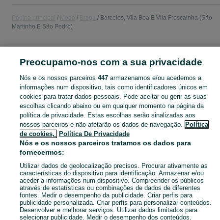
Página principal
Moda
Braga
Barcelos, Vila Boa E Vila Frescainha (São
Martinho E São Pedro)
MODA
Preocupamo-nos com a sua privacidade
Nós e os nossos parceiros
447
armazenamos e/ou acedemos a
CATEGORIA
informações num dispositivo, tais como identificadores únicos em
cookies para tratar dados pessoais. Pode aceitar ou gerir as suas
Navegue pelos últimos anúncios de Moda em Barcelos, Vila Boa E Vila Frescainha (São Martinho E São Pedro) no OLX Portugal. Compre e venda produtos locais com facilidade e segurança.
Mostrar Ma
escolhas clicando abaixo ou em qualquer momento na página da
política de privacidade. Estas escolhas serão sinalizadas aos
nossos parceiros e não afetarão os dados de navegação.
Política
Mapa do site
de cookies,
Política De Privacidade
Mapa das freguesias
Nós e os nossos parceiros tratamos os dados para
Mapa de mini-sites
fornecermos:
Pesquisas populares
Utilizar dados de geolocalização precisos. Procurar ativamente as
características do dispositivo para identificação. Armazenar e/ou
aceder a informações num dispositivo. Compreender os públicos
através de estatísticas ou combinações de dados de diferentes
fontes. Medir o desempenho da publicidade. Criar perfis para
publicidade personalizada. Criar perfis para personalizar conteúdos.
Desenvolver e melhorar serviços. Utilizar dados limitados para
selecionar publicidade. Medir o desempenho dos conteúdos.