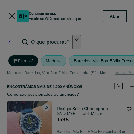
Continua na app
Abrir
Acede ao OLX com um só toque
O que procuras?
Filtros
·
2
Moda
Barcelos, Vila Boa E Vila Fres
Moda em Barcelos, Vila Boa E Vila Frescainha (São Martinho E São Pedro) - tudo o que precisa - Página 2
Mostrar Ma
ENCONTRÁMOS
MAIS DE
1.000 ANÚNCIOS
Como são posicionados os anúncios?
Relógio Seiko Chronografo
SND379R – Look Militar
159 €
Barcelos, Vila Boa E Vila Frescainha (São