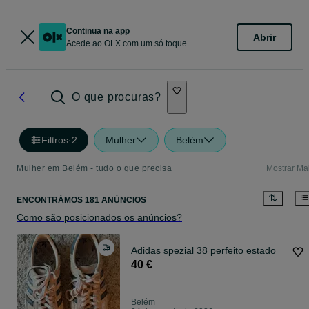
Continua na app
Abrir
Acede ao OLX com um só toque
O que procuras?
Filtros
·
2
Mulher
Belém
Mulher em Belém - tudo o que precisa
Mostrar Ma
ENCONTRÁMOS 181 ANÚNCIOS
Como são posicionados os anúncios?
Adidas spezial 38 perfeito estado
40 €
Belém