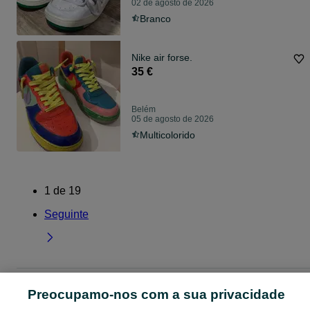
02 de agosto de 2026
Branco
Nike air forse.
35 €
Belém
05 de agosto de 2026
Multicolorido
1
de
19
Seguinte
Página principal
Moda
Calçado
Mulher
Mulher - Lisboa
Mulher - Belém
Preocupamo-nos com a sua privacidade