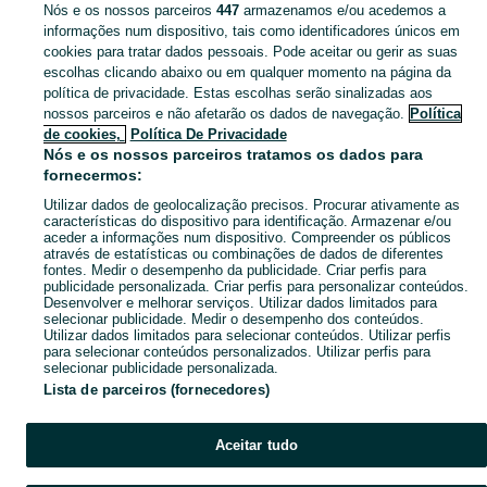
Nós e os nossos parceiros
447
armazenamos e/ou acedemos a
CATEGORIA
informações num dispositivo, tais como identificadores únicos em
cookies para tratar dados pessoais. Pode aceitar ou gerir as suas
escolhas clicando abaixo ou em qualquer momento na página da
Navegue pelos últimos anúncios de Mulher em Belém no OLX Portugal. Compre e venda produtos locais com facilidade e segurança.
Mostrar Ma
política de privacidade. Estas escolhas serão sinalizadas aos
nossos parceiros e não afetarão os dados de navegação.
Política
Mapa do site
de cookies,
Política De Privacidade
Mapa das freguesias
Nós e os nossos parceiros tratamos os dados para
fornecermos:
Mapa de mini-sites
Utilizar dados de geolocalização precisos. Procurar ativamente as
Pesquisas populares
características do dispositivo para identificação. Armazenar e/ou
aceder a informações num dispositivo. Compreender os públicos
através de estatísticas ou combinações de dados de diferentes
fontes. Medir o desempenho da publicidade. Criar perfis para
publicidade personalizada. Criar perfis para personalizar conteúdos.
Desenvolver e melhorar serviços. Utilizar dados limitados para
selecionar publicidade. Medir o desempenho dos conteúdos.
Utilizar dados limitados para selecionar conteúdos. Utilizar perfis
para selecionar conteúdos personalizados. Utilizar perfis para
selecionar publicidade personalizada.
Lista de parceiros (fornecedores)
Aceitar tudo