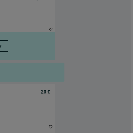
r
20 €