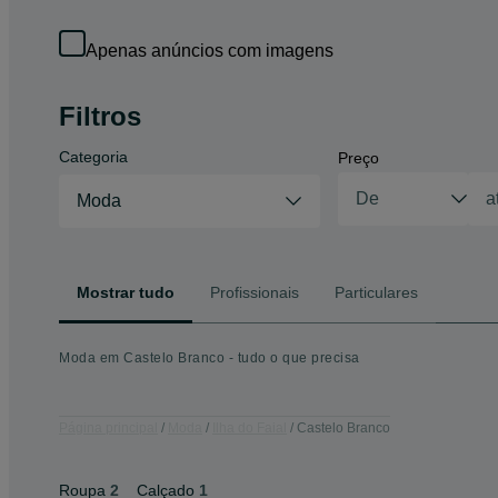
Apenas anúncios com imagens
Filtros
Categoria
Preço
Moda
Mostrar tudo
Profissionais
Particulares
Moda em Castelo Branco - tudo o que precisa
Página principal
Moda
Ilha do Faial
Castelo Branco
Roupa
2
Calçado
1